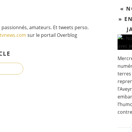
« N
» E
 passionnés, amateurs. Et tweets perso.
J
gtvnews.com
sur le portail Overblog
CLE
Mercre
numér
terres
repren
l’Avey
embarq
l’humo
contref