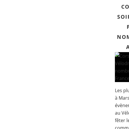
CO
SOI
NOM
Les pl
à Mars
évène
au Vél
fêter 
commu