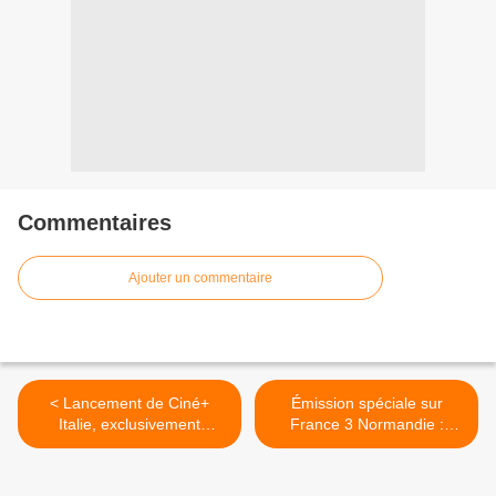
Commentaires
Ajouter un commentaire
< Lancement de Ciné+
Émission spéciale sur
Italie, exclusivement
France 3 Normandie :
accessible via myCANAL.
Lubrizol, après l'incendie,
l'inquiétude et les
questions. >