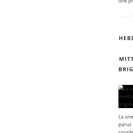
une pr
HEB
MIT
BRI
La un
parus 
couple