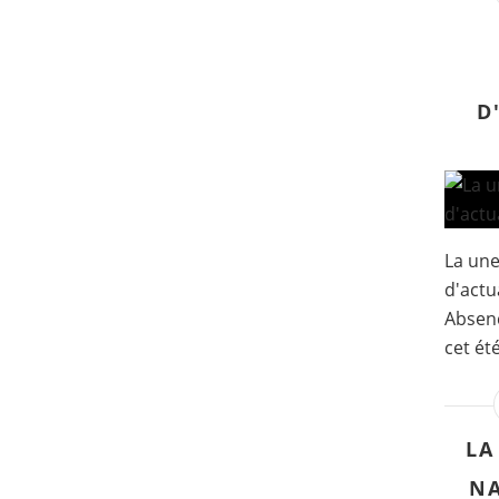
D
La un
d'actua
Absenc
cet été
LA
NA