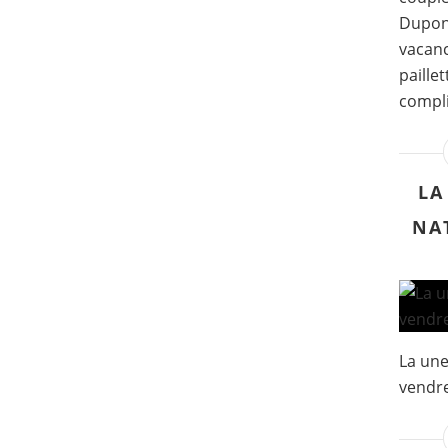
Dupont
vacanc
paille
compli
LA
NA
La une
vendre