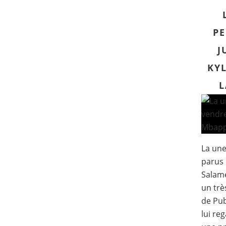
PE
J
KYL
L
La un
parus 
Salam
un trè
de Pub
lui re