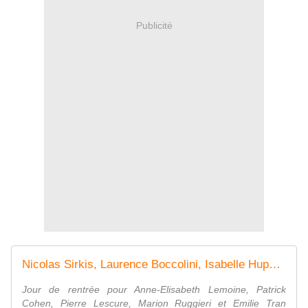
Publicité
Nicolas Sirkis, Laurence Boccolini, Isabelle Huppert parmi les invités de C à vous cette semaine de rentrée. - Leblogtvnews.com
Jour de rentrée pour Anne-Elisabeth Lemoine, Patrick
Cohen, Pierre Lescure, Marion Ruggieri et Emilie Tran