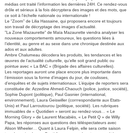
médias ont traité l’information les dernières 24H. Ce rendez-vous
drôle et sérieux à la fois décryptera des images et des mots, que
ce soit à l'échelle nationale ou internationale !
Le "Zoom" de Lilia Hassaine, qui proposera encore et toujours
son travail de décryptage des images d’actualité.
"La Zone Mazaurette" de Maïa Mazaurette viendra analyser les
nouveaux comportements amoureux, les questions liées à
l’identité, au genre et au sexe dans une chronique destinée aux
ados et aux adultes.
Ambre Chalumeau décodera les produits, les tendances et les
œuvres de l’actualité culturelle, qu’elle soit grand public ou
pointue avec « La BAC » (Brigade des affaires culturelles).
Les reportages auront une place encore plus importante dans
l’émission sous la forme d’images du jour, de coulisses,
d’enquêtes et de sujets internationaux. L’équipe de reporters sera
constituée de: Azzedine Ahmed-Chaouch (police, justice, société),
Sophie Dupont (politique), Paul Gasnier (international,
environnement), Laura Geiswiller (corrrespondante aux Etats-
Unis) et Paul Larroutourou (politique, société). Les rubriques
immuables de « Quotidien » seront au rendez-vous… « Le
Morning Glory » de Laurent Macabiès, « Le Petit Q » de Willy
Papa, les réponses aux questions des téléspectateurs avec
Alison Wheeler… Quant à Laura Felpin, elle sera cette saison