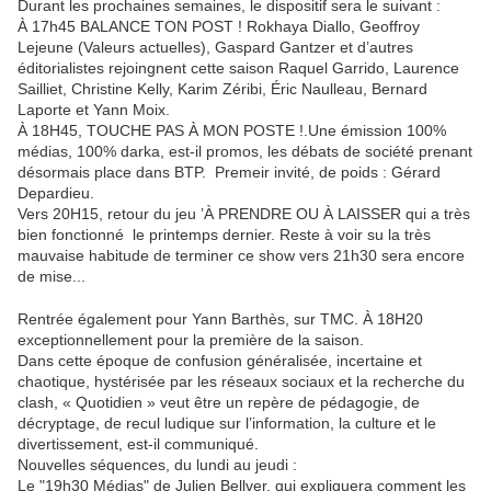
Durant les prochaines semaines, le dispositif sera le suivant :
À 17h45 BALANCE TON POST ! Rokhaya Diallo, Geoffroy
Lejeune (Valeurs actuelles), Gaspard Gantzer et d’autres
éditorialistes rejoingnent cette saison Raquel Garrido, Laurence
Sailliet, Christine Kelly, Karim Zéribi, Éric Naulleau, Bernard
Laporte et Yann Moix.
À 18H45, TOUCHE PAS À MON POSTE !.Une émission 100%
médias, 100% darka, est-il promos, les débats de société prenant
désormais place dans BTP. Premeir invité, de poids : Gérard
Depardieu.
Vers 20H15, retour du jeu ’À PRENDRE OU À LAISSER qui a très
bien fonctionné le printemps dernier. Reste à voir su la très
mauvaise habitude de terminer ce show vers 21h30 sera encore
de mise...
Rentrée également pour Yann Barthès, sur TMC. À 18H20
exceptionnellement pour la première de la saison.
Dans cette époque de confusion généralisée, incertaine et
chaotique, hystérisée par les réseaux sociaux et la recherche du
clash, « Quotidien » veut être un repère de pédagogie, de
décryptage, de recul ludique sur l’information, la culture et le
divertissement, est-il communiqué.
Nouvelles séquences, du lundi au jeudi :
Le "19h30 Médias" de Julien Bellver, qui expliquera comment les