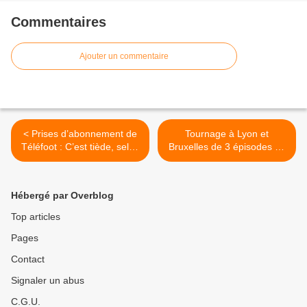
Commentaires
Ajouter un commentaire
< Prises d’abonnement de
Tournage à Lyon et
Téléfoot : C’est tiède, selon
Bruxelles de 3 épisodes de
le Président de Mediapro.
la série Les Engagés -
XAOC. >
Hébergé par Overblog
Top articles
Pages
Contact
Signaler un abus
C.G.U.