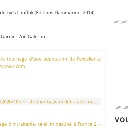
 Lyès Louffok (Éditions Flammarion, 2014).
 Garnier Zoé Galeron.
Christop
T
o
u
r
n
a
http://www.leblogtvnews.com/2020/10/christopher-bayemi-debute-le-tournage-d-une-adaptation-de-l-excellente-serie-luther-pour-tf1.html
g
e
j
VOU
u
Fred Tes
s