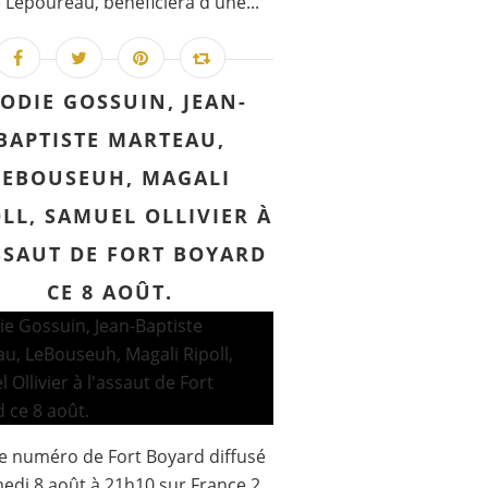
e Lepoureau, bénéficiera d'une...
ODIE GOSSUIN, JEAN-
BAPTISTE MARTEAU,
LEBOUSEUH, MAGALI
LL, SAMUEL OLLIVIER À
 pour M6 de la série Sauver Lisa (cast et synopsis
SSAUT DE FORT BOYARD
CE 8 AOÛT.
e numéro de Fort Boyard diffusé
edi 8 août à 21h10 sur France 2,