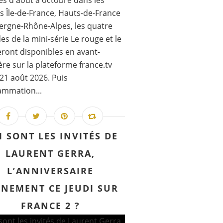
s d'août à octobre dans les
 de la série 30 vies, avec notamment Florence Pe
s Île-de-France, Hauts-de-France
ergne-Rhône-Alpes, les quatre
es de la mini-série Le rouge et le
eront disponibles en avant-
re sur la plateforme france.tv
 21 août 2026. Puis
ammation...
re et les interprètes de Le code, série dont le tou
I SONT LES INVITÉS DE
LAURENT GERRA,
L’ANNIVERSAIRE
ÉNEMENT CE JEUDI SUR
FRANCE 2 ?