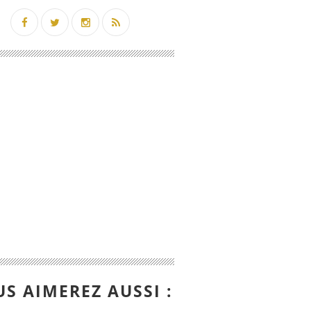
her Bayemi débute le tournage d'une adaptation de
S AIMEREZ AUSSI :
tot débute le tournage d'Intraitable, téléfilm dest