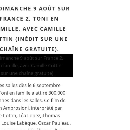
DIMANCHE 9 AOÛT SUR
FRANCE 2, TONI EN
MILLE, AVEC CAMILLE
TTIN (INÉDIT SUR UNE
CHAÎNE GRATUITE).
 pour France 2 du téléfilm Est-ce ainsi que les 
es salles dès le 6 septembre
Toni en famille a attiré 300.000
nes dans les salles. Ce film de
 Ambrosioni, interprété par
e Cottin, Léa Lopez, Thomas
, Louise Labèque, Oscar Pauleau,
age du Talon d'Achille débute aujourd'hui, avec