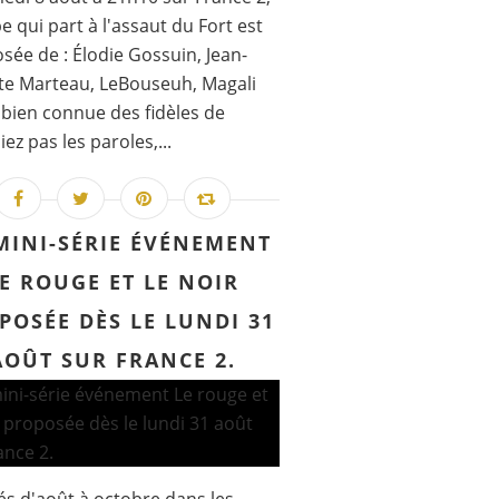
Youn, Sylvie Testud, Fanny Cottençon tournent da
pe qui part à l'assaut du Fort est
ée de : Élodie Gossuin, Jean-
te Marteau, LeBouseuh, Magali
, bien connue des fidèles de
ez pas les paroles,...
MINI-SÉRIE ÉVÉNEMENT
r dans la peau d'un prof de français pour le pilot
E ROUGE ET LE NOIR
POSÉE DÈS LE LUNDI 31
AOÛT SUR FRANCE 2.