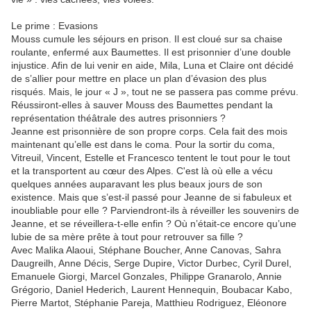
Le prime : Evasions
Mouss cumule les séjours en prison. Il est cloué sur sa chaise
roulante, enfermé aux Baumettes. Il est prisonnier d’une double
injustice. Afin de lui venir en aide, Mila, Luna et Claire ont décidé
de s’allier pour mettre en place un plan d’évasion des plus
risqués. Mais, le jour « J », tout ne se passera pas comme prévu.
Réussiront-elles à sauver Mouss des Baumettes pendant la
représentation théâtrale des autres prisonniers ?
Jeanne est prisonnière de son propre corps. Cela fait des mois
maintenant qu’elle est dans le coma. Pour la sortir du coma,
Vitreuil, Vincent, Estelle et Francesco tentent le tout pour le tout
et la transportent au cœur des Alpes. C'est là où elle a vécu
quelques années auparavant les plus beaux jours de son
existence. Mais que s’est-il passé pour Jeanne de si fabuleux et
inoubliable pour elle ? Parviendront-ils à réveiller les souvenirs de
Jeanne, et se réveillera-t-elle enfin ? Où n’était-ce encore qu’une
lubie de sa mère prête à tout pour retrouver sa fille ?
Avec Malika Alaoui, Stéphane Boucher, Anne Canovas, Sahra
Daugreilh, Anne Décis, Serge Dupire, Victor Durbec, Cyril Durel,
Emanuele Giorgi, Marcel Gonzales, Philippe Granarolo, Annie
Grégorio, Daniel Hederich, Laurent Hennequin, Boubacar Kabo,
Pierre Martot, Stéphanie Pareja, Matthieu Rodriguez, Eléonore