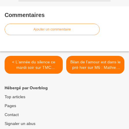
Commentaires
Ajouter un commentaire
< L'année du silence ce
Bilan de l'amour est dans le
mardi soir sur TMC
pré hier sur M6 : Mathieu
(rubrique de Quotidien).
demande à Alexandre de
l'épouser (Vidéo). >
Hébergé par Overblog
Top articles
Pages
Contact
Signaler un abus