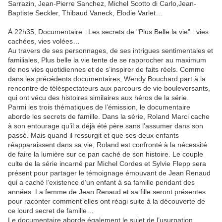
Sarrazin, Jean-Pierre Sanchez, Michel Scotto di Carlo,Jean-
Baptiste Seckler, Thibaud Vaneck, Elodie Varlet…
À 22h35, Documentaire : Les secrets de "Plus Belle la vie" : vies
cachées, vies volées…
Au travers de ses personnages, de ses intrigues sentimentales et
familiales, Plus belle la vie tente de se rapprocher au maximum
de nos vies quotidiennes et de s’inspirer de faits réels. Comme
dans les précédents documentaires, Wendy Bouchard part à la
rencontre de téléspectateurs aux parcours de vie bouleversants,
qui ont vécu des histoires similaires aux héros de la série.
Parmi les trois thématiques de l’émission, le documentaire
aborde les secrets de famille. Dans la série, Roland Marci cache
à son entourage qu’il a déjà été père sans l’assumer dans son
passé. Mais quand il ressurgit et que ses deux enfants
réapparaissent dans sa vie, Roland est confronté à la nécessité
de faire la lumière sur ce pan caché de son histoire. Le couple
culte de la série incarné par Michel Cordes et Sylvie Flepp sera
présent pour partager le témoignage émouvant de Jean Renaud
qui a caché l’existence d’un enfant à sa famille pendant des
années. La femme de Jean Renaud et sa fille seront présentes
pour raconter comment elles ont réagi suite à la découverte de
ce lourd secret de famille…
Le documentaire aborde également le sujet de l’usurpation