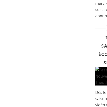
mercre
suscit
abonné
S
ÉCO
S
Dès le
saison
vidéo 