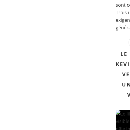
sont c
Trois 
exigen
généra
LE
KEVI
VE
UN