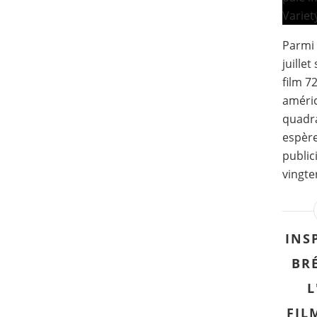
Parmi 
juillet
film 7
améric
quadra
espère
public
vingten
INS
BRÉ
L
FIL