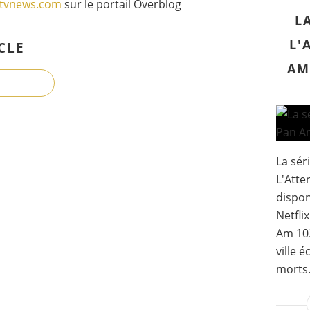
gtvnews.com
sur le portail Overblog
L
L'
CLE
AM
La sér
L'Atte
dispon
Netfli
Am 103
ville 
morts. 