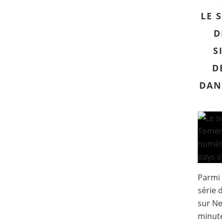
LE 
D
S
D
DAN
Parmi 
série 
sur Ne
minute