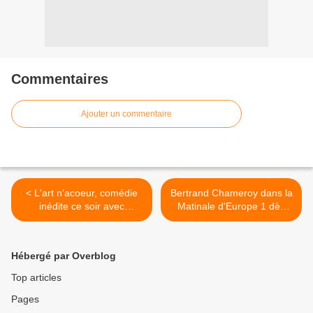
Commentaires
Ajouter un commentaire
< L'art n'acoeur, comédie
Bertrand Chameroy dans la
inédite ce soir avec
Matinale d'Europe 1 dès
Georges Beller, Franck
lundi, avec la rétro 2020
Leboeuf, Nicolas Vitiello.
(billet d'humour). >
Hébergé par Overblog
Top articles
Pages