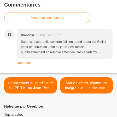
Commentaires
Ajouter un commentaire
D
Diandoki
18/12/2020 18:57
Sabrina, L'apprentie sorcière fait son grand retour sur Gulli à
partir de 20h05 du lundi au jeudi il est diffusé
quotidiennement en remplacement de Rock Academy
Répondre
< Lancement aujourd'hui de
Marie Laforêt, chanteuse
la JPP TV...ou Jean-Pierre
malgré elle : un document
Pernaut TV.
de Laurent Ruquier à voir
ce vendredi soir. >
Hébergé par Overblog
Top articles