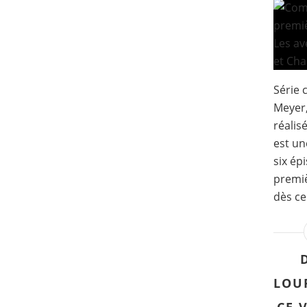
Série 
Meyer,
réalis
est un
six ép
premiè
dès ce
LOU