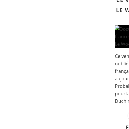
CE 
LE 
Ce vend
oublié
frança
aujour
Proba
pourta
Duchir