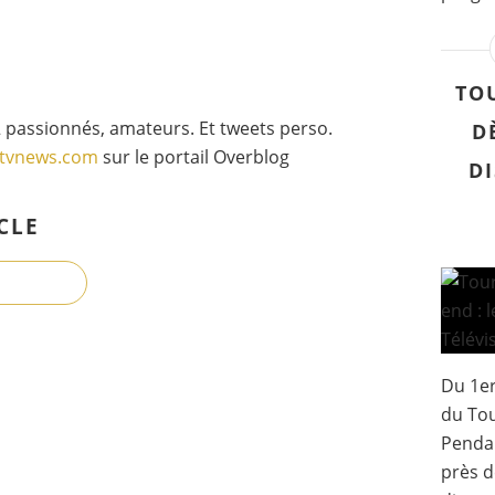
TO
 passionnés, amateurs. Et tweets perso.
D
gtvnews.com
sur le portail Overblog
DI
CLE
Du 1er
du Tou
Pendan
près d