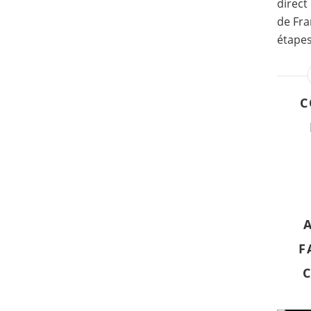
direct
de Fra
étapes 
C
F