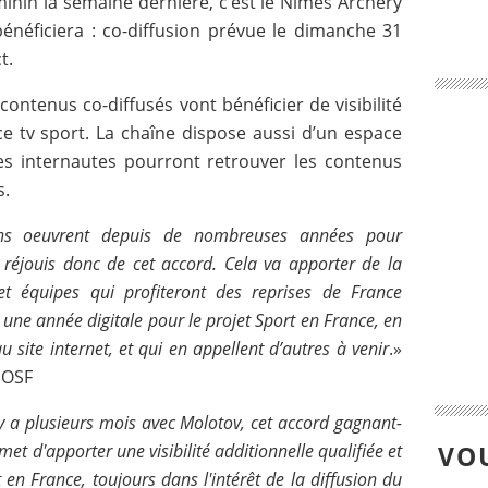
inin la semaine dernière, c’est le Nîmes Archery
bénéficiera : co-diffusion prévue le dimanche 31
t.
contenus co-diffusés vont bénéficier de visibilité
ce tv sport. La chaîne dispose aussi d’un espace
les internautes pourront retrouver les contenus
s.
ns oeuvrent depuis de nombreuses années pour
e réjouis donc de cet accord. Cela va apporter de la
et équipes qui profiteront des reprises de France
ne année digitale pour le projet Sport en France, en
 site internet, et qui en appellent d’autres à venir
.»
NOSF
l y a plusieurs mois avec Molotov, cet accord gagnant-
et d'apporter une visibilité additionnelle qualifiée et
VOU
n France, toujours dans l'intérêt de la diffusion du