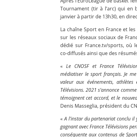
Après l’EuroLeague de basket fém
Tournament (tir à l’arc) qui en 
janvier à partir de 13h30, en direc
La chaîne Sport en France et les 
sur les réseaux sociaux de Fran
dédié sur France.tv/sports, où 
co-diffusés ainsi que des résumé
«
Le CNOSF et France Télévisio
médiatiser le sport français. Je m
valeur aux événements, athlètes 
Télévisions. 2021 s’annonce comme u
témoignent cet accord, et le nouveau
Denis Masseglia, président du C
«
A l'instar du partenariat conclu i
gagnant avec France Télévisions perm
conséquente aux contenus de Sport e