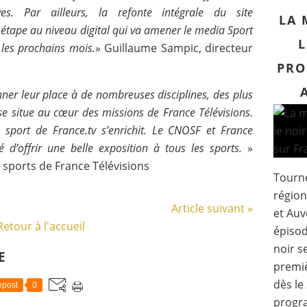
es. Par ailleurs, la refonte intégrale du site
LA 
étape au niveau digital qui va amener le media Sport
L
 les prochains mois.
» Guillaume Sampic, directeur
PRO
nner leur place à de nombreuses disciplines, des plus
e situe au cœur des missions de France Télévisions.
le sport de France.tv s’enrichit. Le CNOSF et France
té d’offrir une belle exposition à tous les sports.
»
s sports de France Télévisions
Tourné
région
Article suivant »
et Auv
Retour à l'accueil
épisod
noir s
E
premiè
dès le
post
0
progr