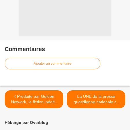
Commentaires
Ajouter un commentaire
< Produite par Golden
La UNE de la presse
Network, la fiction inédite
quotidienne nationale ce
Escape diffusée ce soir sur
mardi 9 février 2021. >
W9 (extrait).
Hébergé par Overblog