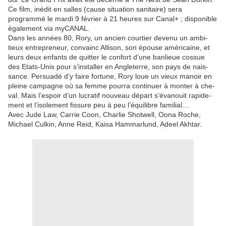
Ce film, inédit en salles (cause situation sanitaire) sera
programmé le mardi 9 février à 21 heures sur Canal+ ; disponible
également via myCANAL.
Dans les années 80, Rory, un ancien cour­tier deve­nu un ambi­
tieux entre­pre­neur, convainc Alli­son, son épouse amé­ri­caine, et
leurs deux enfants de quit­ter le confort d’une ban­lieue cos­sue
des Etats-Unis pour s’installer en Angle­terre, son pays de nais­
sance. Per­sua­dé d’y faire for­tune, Rory loue un vieux manoir en
pleine cam­pagne où sa femme pour­ra conti­nuer à mon­ter à che­
val. Mais l’espoir d’un lucra­tif nou­veau départ s’évanouit rapi­de­
ment et l’isolement fis­sure peu à peu l’équilibre fami­lial…
Avec Jude Law, Carrie Coon, Charlie Shotwell, Oona Roche,
Michael Culkin, Anne Reid, Kaisa Hammarlund, Adeel Akhtar.