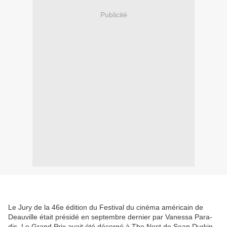
Publicité
Le Jury de la 46e édi­tion du Fes­ti­val du ciné­ma amé­ri­cain de
Deau­ville était pré­si­dé en septembre dernier par Vanes­sa Para­
dis. Le Grand Prix avait été décerné à The Nest de Sean Dur­kin.