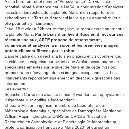
À son bord, un robot nommé "Perseverance". Ce véhicule
robotisé, piloté à distance par la NASA, a pour mission d'analyser
les sols et les roches de la planète Mars, d'en rapporter des
échantillons sur Terre et d'établir si la vie a pu y apparaître (et si
elle pourrait s'y maintenir).
Jeudi 18 février à 22h heure française, le robot devrait atterrir sur
la planète Mars.
Par le biais d'un live diffusé en direct sur ses
réseaux sociaux, ARTE propose de retransmettre,
commenter et analyser la mission et les premières images
potentiellement filmées par le robot.
Dans le cadre d'un direct à la fois en plateau et visioconférence,
le vidéaste et vulgarisateur scientifique Axolot, accompagné de
spécialistes émérites sur le sujet de Mars et de cette mission,
proposera un décryptage de ces images exceptionnelles. Les
intervenants répondront également en direct aux questions des
internautes.
Les experts :
Sébastien Carrassou alias Le sense of wonder : astrophysicien et
vulgarisateur scientifique indépendant
Ehouarn Millour : ingénieur membre du Laboratoire de
Météorologie dynamique, spécialiste de l'atmosphère Martienne
William Rapin : chercheur CNRS au CRNS à l'Institut de
Recherche en Astrophysique et Planétologie (le laboratoire qui
pilote la participation française à Mars 2020) et qui est un