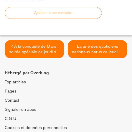
Ajouter un commentaire
< À la conquête de Mars :
La une des quotidiens
soirée spéciale ce jeudi sur
nationaux parus ce jeudi 18
franceinfo.
février. >
Hébergé par Overblog
Top articles
Pages
Contact
Signaler un abus
C.G.U.
Cookies et données personnelles