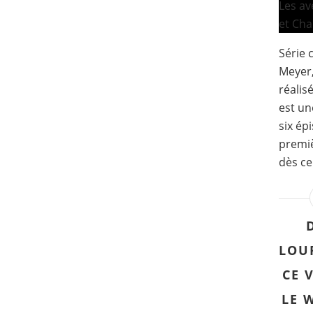
Série 
Meyer,
réalis
est un
six ép
premiè
dès ce
LOU
CE 
LE 