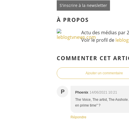
S'inscrire à la newsletter
À PROPOS
Actu des médias par 2
Voir le profil de
leblo
COMMENTER CET ARTI
Ajouter un commentaire
P
Phoenix
14/06/2021 10:21
The Voice, The artist, The Asshole.
en prime time" ?
Répondre