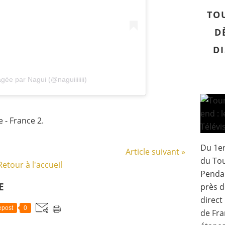
TO
D
DI
gée par Nagui (@naguiiiiiii)
 - France 2.
Du 1er
Article suivant »
du Tou
Retour à l'accueil
Pendan
E
près d
direct
post
0
de Fra