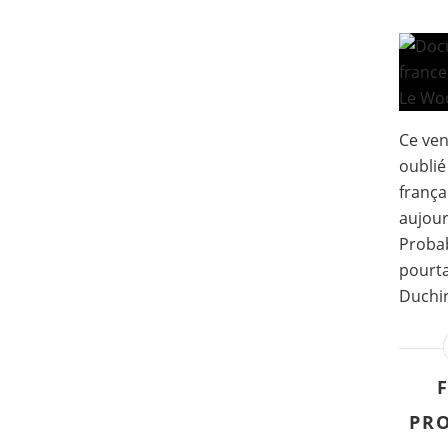
Ce vend
oublié
frança
aujour
Proba
pourta
Duchir
PRO