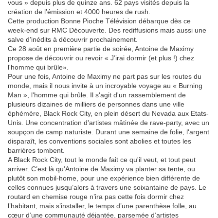
vous » depuis plus de quinze ans. 62 pays visités depuis la
création de l’émission et 4000 heures de rush.
Cette production Bonne Pioche Télévision débarque dès ce
week-end sur RMC Découverte. Des rediffusions mais aussi une
salve d'inédits à découvrir prochainement.
Ce 28 août en première partie de soirée, Antoine de Maximy
propose de découvrir ou revoir « J’irai dormir (et plus !) chez
l'homme qui brûle».
Pour une fois, Antoine de Maximy ne part pas sur les routes du
monde, mais il nous invite à un incroyable voyage au « Burning
Man », l'homme qui brûle. Il s'agit d'un rassemblement de
plusieurs dizaines de milliers de personnes dans une ville
éphémère, Black Rock City, en plein désert du Nevada aux Etats-
Unis. Une concentration d'artistes mâtinée de rave-party, avec un
soupçon de camp naturiste. Durant une semaine de folie, l'argent
disparaît, les conventions sociales sont abolies et toutes les
barrières tombent.
A Black Rock City, tout le monde fait ce qu'il veut, et tout peut
arriver. C’est là qu’Antoine de Maximy va planter sa tente, ou
plutôt son mobil-home, pour une expérience bien différente de
celles connues jusqu’alors à travers une soixantaine de pays. Le
routard en chemise rouge n’ira pas cette fois dormir chez
l’habitant, mais s’installer, le temps d’une parenthèse folle, au
cœur d’une communauté déjantée, parsemée d’artistes