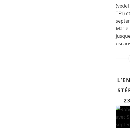
(vedet
TF1) e
septe
Marie 
jusque
oscaris
L’E
STÉ
2