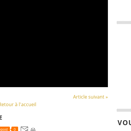
Article suivant »
Retour à l'accueil
E
VOU
post
0