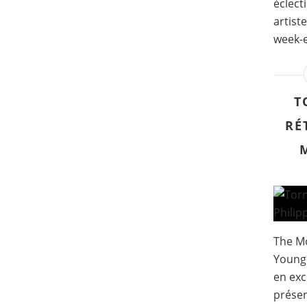
éclect
artist
week-e
T
RÉ
The Mo
Young 
en exc
présen