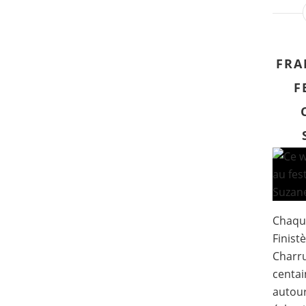
FRA
F
Chaque
Finistè
Charru
centai
autou