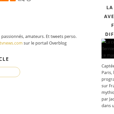
LA
AVE
DI
 passionnés, amateurs. Et tweets perso.
gtvnews.com
sur le portail Overblog
CLE
Captée
Paris, 
progr
sur Fr
mythiq
par Ja
dans u