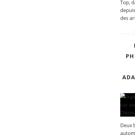
Top, d
depuis
des art
PH
ADA
Deux b
automn