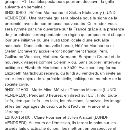
groupe TF1. Les téléspectateurs pourront découvrir la grille
suivante en semaine :
6H00-9H00 : Hélène Mannarino et Stéfan Etcheverry (LUNDI-
VENDREDI). Une matinée qui sera placée sous le signe de la
proximité, avec de nombreuses nouveautés. Ce rendez-vous
sera rythmé par une ouverture sur la France grâce à la présence
de journalistes correspondants en région qui proposeront chaque
jour une initiative ou une illustration locale d'une actualité
nationale. Dans cette nouvelle bande, Hélène Mannarino et
Stefan Etcheverry accueilleront notamment Pascal Perri,
Guillaume Woznica, Matthieu Karmann, Benjamin Cruard et de
nouveaux visages comme Solenn Riou. Sans oublier l’interview
politique d’Elizabeth Martichoux à 8h30. Avec son long format,
Elizabeth Martichoux recevra, du lundi au vendredi, un invité au
cœur des enjeux de la présidentielle, politique ou membre de la
société civile.
9H00-12H00 : Marie-Aline Méliyi et Thomas Misrachi (LUNDI-
VENDREDI). Pendant 3 heures, en direct sur LCI, l'info, toute
l'info, rien que l'info. Les faits, les réactions, l'analyse, les image
et les témoignages de ceux qui font l'actu en France et à
l'étranger.
12H00-15H00 : Claire Fournier et Julien Arnaud (LUNDI-
VENDREDI). Au cours de l'émission, ils feront le point sur les
grands faits d'actualité du jour, les mettront en perspective et