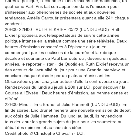
Après la politique, l'économie et les relations internationales, un
quatrième Parti Pris fait son apparition dans l'émission pour
s'intéresser aux phénomènes de société et aux nouvelles
tendances. Amélie Carrouër présentera quant à elle 24H chaque
vendredi.
20H00-22H00 : RUTH ELKRIEF 20/22 (LUNDI-JEUDI). Ruth
Elkrief proposera aux téléspectateurs de suivre cette année
politique intense en la traitant comme une série télévisée. Deux
heures d’émission consacrées à l’épisode du jour, en
commençant par les coulisses de la journée et la rubrique
décalée et souriante de Paul Larrouturou , devenu en quelques
années, le reporter « star » de Quotidien. Ruth Elkrief recevra un
des acteurs de l’actualité du jour pour une Grande interview, et
conclura chaque épisode par un plateau réunissant les
Observateurs pour analyser autour d’elle la controverse du jour…
Rendez-vous du lundi au jeudi à 20h sur LCI, pour découvrir la
Course à l’Elysée ! Deux heures d’émission, au rythme dense et
effréné.
22H00-Minuit : Eric Brunet et Julie Hammett (LUNDI-JEUDI). En
fin de soirée, Eric Brunet mènera une nouvelle émission de débat
aux côtés de Julie Hammett. Du lundi au jeudi, ils reviendront
tous deux sur les grands sujets du jour pour les soumettre au
débat des opinions et au choc des idées.
Crédit photo © Christophe Chevalin - LCI.