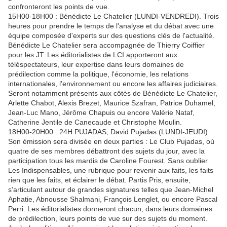
confronteront les points de vue.
15H00-18H00 : Bénédicte Le Chatelier (LUNDI-VENDREDI). Trois
heures pour prendre le temps de l'analyse et du débat avec une
équipe composée d'experts sur des questions clés de l'actualité.
Bénédicte Le Chatelier sera accompagnée de Thierry Coiffier
pour les JT. Les éditorialistes de LCI apporteront aux
téléspectateurs, leur expertise dans leurs domaines de
prédilection comme la politique, l'économie, les relations
internationales, l'environnement ou encore les affaires judiciaires.
Seront notamment présents aux côtés de Bénédicte Le Chatelier,
Arlette Chabot, Alexis Brezet, Maurice Szafran, Patrice Duhamel,
Jean-Luc Mano, Jérôme Chapuis ou encore Valérie Nataf,
Catherine Jentile de Canecaude et Christophe Moulin.
18H00-20H00 : 24H PUJADAS, David Pujadas (LUNDI-JEUDI).
Son émission sera divisée en deux parties : Le Club Pujadas, où
quatre de ses membres débattront des sujets du jour, avec la
participation tous les mardis de Caroline Fourest. Sans oublier
Les Indispensables, une rubrique pour revenir aux faits, les faits
rien que les faits, et éclairer le débat. Partis Pris, ensuite,
s’articulant autour de grandes signatures telles que Jean-Michel
Aphatie, Abnousse Shalmani, François Lenglet, ou encore Pascal
Perri. Les éditorialistes donneront chacun, dans leurs domaines
de prédilection, leurs points de vue sur des sujets du moment.