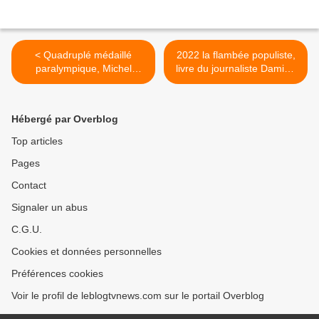
< Quadruplé médaillé
2022 la flambée populiste,
paralympique, Michel
livre du journaliste Damien
Jeremiasz pousse un coup
Fleurot et Mathieu
de gueule envers L'Équipe.
Souquière. >
Hébergé par Overblog
Top articles
Pages
Contact
Signaler un abus
C.G.U.
Cookies et données personnelles
Préférences cookies
Voir le profil de leblogtvnews.com sur le portail Overblog