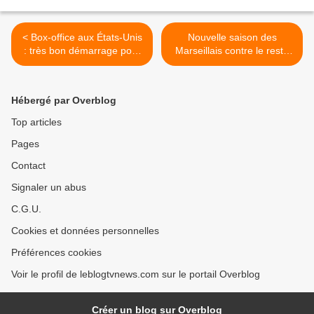
< Box-office aux États-Unis
Nouvelle saison des
: très bon démarrage pour
Marseillais contre le reste
Candyman, large leader.
du monde, dès ce lundi sur
W9 : règles du jeu. >
Hébergé par Overblog
Top articles
Pages
Contact
Signaler un abus
C.G.U.
Cookies et données personnelles
Préférences cookies
Voir le profil de leblogtvnews.com sur le portail Overblog
Créer un blog sur Overblog