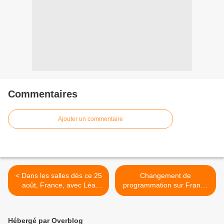
Commentaires
Ajouter un commentaire
< Dans les salles dès ce 25
Changement de
août, France, avec Léa
programmation sur France
Seydoux, Blanche Gardin,
4 : Volley ce mercredi puis
Benjamin Biolay.
vendredi, avec l'équipe de
France. >
Hébergé par Overblog