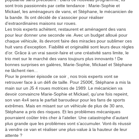
sont trois passionnés par cette tendance : Marie-Sophie et
Mickael, les aménageurs de vans, et Stéphane, le mécanicien de
la bande. Ils ont décidé de s’associer pour réaliser
d’extraordinaires maisons sur roues.
Les trois experts achètent, restaurent et aménagent des vans
pour leur donner une seconde vie. Avec un budget alloué pour
chaque véhicule, ils devront faire des miracles pour sublimer ces
huit vans d’exception. Fiabilité et originalité sont leurs deux règles
d’or. Grâce à un vrai savoir-faire et une créativité sans limite, le
trio met sur le marché des vans toujours plus innovants ! De
bonnes surprises en galères, Marie-Sophie, Mickael et Stéphane
ne lâchent rien...
Pour le premier épisode ce soir , nos trois experts vont se
retrouver face à un défi de taille. Pour 2500€, Stéphane a mis la
main sur un J5 4 roues motrices de 1989. Le mécanicien va
devoir convaincre Marie-Sophie et Mickael, qu’une fois repeint,
son van 4x4 sera le parfait baroudeur pour les fans de sports
extrêmes. Mais en misant sur un véhicule de plus de 30 ans,
Stéphane a pris des risques. Et les problèmes mécaniques
pourraient coûter très cher à l’atelier. Une catastrophe d’autant
plus grande que les problèmes vont s’accumuler. Vont-ils réussir
à vendre ce van et réaliser une plus-value à la hauteur de leur
attente ?