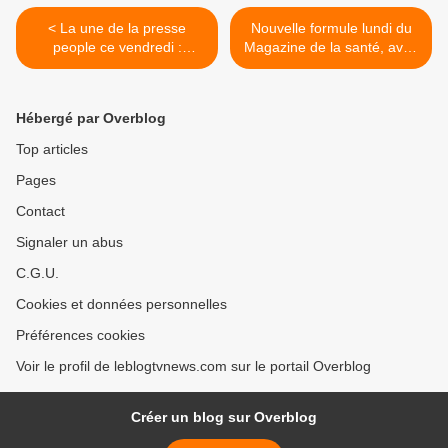
< La une de la presse
Nouvelle formule lundi du
people ce vendredi :
Magazine de la santé, avec
Laeticia Hallyday, Louane,
Marina Carrère d'Encausse,
Line Renaud, Benjamin
Jimmy Mohamed, Rym Ben
Biolay.
Ameur. >
Hébergé par Overblog
Top articles
Pages
Contact
Signaler un abus
C.G.U.
Cookies et données personnelles
Préférences cookies
Voir le profil de leblogtvnews.com sur le portail Overblog
Créer un blog sur Overblog