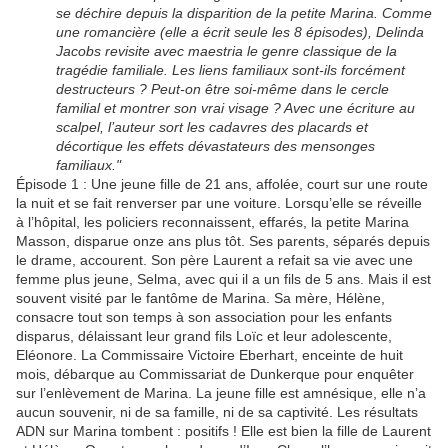
se déchire depuis la disparition de la petite Marina. Comme
une romancière (elle a écrit seule les 8 épisodes), Delinda
Jacobs revisite avec maestria le genre classique de la
tragédie familiale. Les liens familiaux sont-ils forcément
destructeurs ? Peut-on être soi-même dans le cercle
familial et montrer son vrai visage ? Avec une écriture au
scalpel, l’auteur sort les cadavres des placards et
décortique les effets dévastateurs des mensonges
familiaux."
Épisode 1 : Une jeune fille de 21 ans, affolée, court sur une route
la nuit et se fait renverser par une voiture. Lorsqu’elle se réveille
à l’hôpital, les policiers reconnaissent, effarés, la petite Marina
Masson, disparue onze ans plus tôt. Ses parents, séparés depuis
le drame, accourent. Son père Laurent a refait sa vie avec une
femme plus jeune, Selma, avec qui il a un fils de 5 ans. Mais il est
souvent visité par le fantôme de Marina. Sa mère, Hélène,
consacre tout son temps à son association pour les enfants
disparus, délaissant leur grand fils Loïc et leur adolescente,
Eléonore. La Commissaire Victoire Eberhart, enceinte de huit
mois, débarque au Commissariat de Dunkerque pour enquêter
sur l’enlèvement de Marina. La jeune fille est amnésique, elle n’a
aucun souvenir, ni de sa famille, ni de sa captivité. Les résultats
ADN sur Marina tombent : positifs ! Elle est bien la fille de Laurent