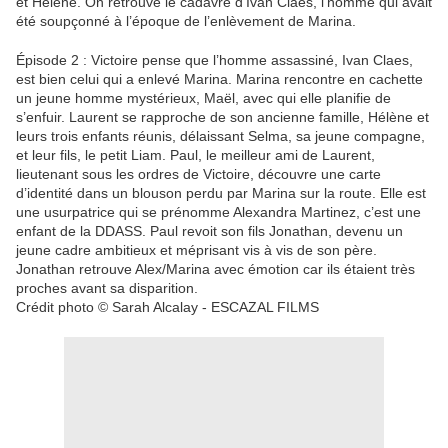
et Hélène. On retrouve le cadavre d’Ivan Claes, l’homme qui avait
été soupçonné à l’époque de l’enlèvement de Marina.
Épisode 2 : Victoire pense que l’homme assassiné, Ivan Claes,
est bien celui qui a enlevé Marina. Marina rencontre en cachette
un jeune homme mystérieux, Maël, avec qui elle planifie de
s’enfuir. Laurent se rapproche de son ancienne famille, Hélène et
leurs trois enfants réunis, délaissant Selma, sa jeune compagne,
et leur fils, le petit Liam. Paul, le meilleur ami de Laurent,
lieutenant sous les ordres de Victoire, découvre une carte
d’identité dans un blouson perdu par Marina sur la route. Elle est
une usurpatrice qui se prénomme Alexandra Martinez, c’est une
enfant de la DDASS. Paul revoit son fils Jonathan, devenu un
jeune cadre ambitieux et méprisant vis à vis de son père.
Jonathan retrouve Alex/Marina avec émotion car ils étaient très
proches avant sa disparition.
Crédit photo © Sarah Alcalay - ESCAZAL FILMS