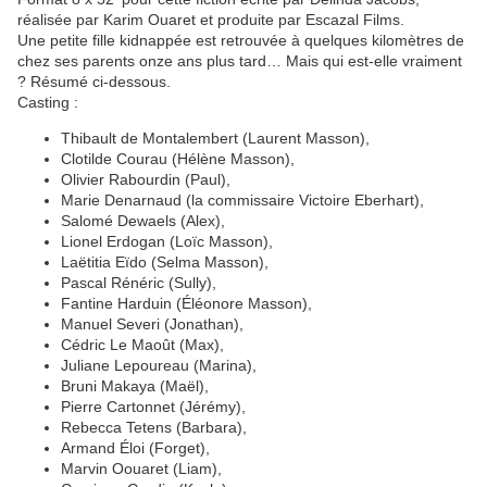
réalisée par Karim Ouaret et produite par Escazal Films.
Une petite fille kidnappée est retrouvée à quelques kilomètres de
chez ses parents onze ans plus tard… Mais qui est-elle vraiment
? Résumé ci-dessous.
Casting :
Thibault de Montalembert (Laurent Masson),
Clotilde Courau (Hélène Masson),
Olivier Rabourdin (Paul),
Marie Denarnaud (la commissaire Victoire Eberhart),
Salomé Dewaels (Alex),
Lionel Erdogan (Loïc Masson),
Laëtitia Eïdo (Selma Masson),
Pascal Rénéric (Sully),
Fantine Harduin (Éléonore Masson),
Manuel Severi (Jonathan),
Cédric Le Maoût (Max),
Juliane Lepoureau (Marina),
Bruni Makaya (Maël),
Pierre Cartonnet (Jérémy),
Rebecca Tetens (Barbara),
Armand Éloi (Forget),
Marvin Oouaret (Liam),