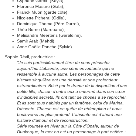
Cypriane Gardin (Kayla),
Florence Masure (Gabi),
Franck Muon (garde côte),
Nicolette Picheral (Odile),
Dominique Thoma (Père Durrel),
Théo Borne (Marouane),
Mélisandre Meertens (Géraldine),
Samir Arab (Mehdi),
Anne Gaëlle Ponche (Sylvie)
Sophie Révil, productrice :
"Je suis particulièrement fière de vous présenter
aujourd’hui L’absente, une série envoûtante qui ne
ressemble à aucune autre. Les personnages de cette
histoire singulière ont une densité et une profondeur
extraordinaires. Brisé par le drame de la disparition d’une
petite fille, chacun d’entre eux a enfermé dans son cœur
d’indicibles secrets. Ils ont tant de choses à se reprocher.
Et ils sont tous habités par un fantôme, celui de Marina,
l’absente. Chacun est en quête de rédemption et nous
bouleverse au plus profond. L’absente est d’abord une
histoire d’amour et de reconstruction.
Série tournée en hiver sur la Côte d’Opale, autour de
Dunkerque, la mer en est un personnage à part entière :