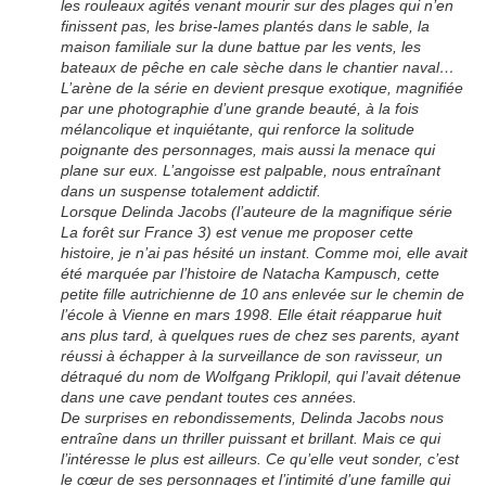
les rouleaux agités venant mourir sur des plages qui n’en
finissent pas, les brise-lames plantés dans le sable, la
maison familiale sur la dune battue par les vents, les
bateaux de pêche en cale sèche dans le chantier naval…
L’arène de la série en devient presque exotique, magnifiée
par une photographie d’une grande beauté, à la fois
mélancolique et inquiétante, qui renforce la solitude
poignante des personnages, mais aussi la menace qui
plane sur eux. L’angoisse est palpable, nous entraînant
dans un suspense totalement addictif.
Lorsque Delinda Jacobs (l’auteure de la magnifique série
La forêt sur France 3) est venue me proposer cette
histoire, je n’ai pas hésité un instant. Comme moi, elle avait
été marquée par l’histoire de Natacha Kampusch, cette
petite fille autrichienne de 10 ans enlevée sur le chemin de
l’école à Vienne en mars 1998. Elle était réapparue huit
ans plus tard, à quelques rues de chez ses parents, ayant
réussi à échapper à la surveillance de son ravisseur, un
détraqué du nom de Wolfgang Priklopil, qui l’avait détenue
dans une cave pendant toutes ces années.
De surprises en rebondissements, Delinda Jacobs nous
entraîne dans un thriller puissant et brillant. Mais ce qui
l’intéresse le plus est ailleurs. Ce qu’elle veut sonder, c’est
le cœur de ses personnages et l’intimité d’une famille qui