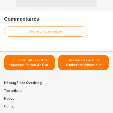
Commentaires
Ajouter un commentaire
< Fonds SACD - OCS
Un concert inédit de
Signature Saison 4 : Extra
Kimberose diffusé sur
de Matthieu Bernard et
France Bleu. >
Jonathan Hazan, projet
lauréat 2021.
Hébergé par Overblog
Top articles
Pages
Contact