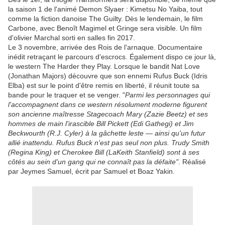
la saison 1 de l'animé Demon Slyaer : Kimetsu No Yaiba, tout
comme la fiction danoise The Guilty. Dès le lendemain, le film
Carbone, avec Benoît Magimel et Gringe sera visible. Un film
d'olivier Marchal sorti en salles fin 2017.
Le 3 novembre, arrivée des Rois de l'arnaque. Documentaire
inédit retraçant le parcours d'escrocs. Également dispo ce jour là,
le western The Harder they Play. Lorsque le bandit Nat Love
(Jonathan Majors) découvre que son ennemi Rufus Buck (Idris
Elba) est sur le point d'être remis en liberté, il réunit toute sa
bande pour le traquer et se venger. "
Parmi les personnages qui
l'accompagnent dans ce western résolument moderne figurent
son ancienne maîtresse Stagecoach Mary (Zazie Beetz) et ses
hommes de main l'irascible Bill Pickett (Edi Gathegi) et Jim
Beckwourth (R.J. Cyler) à la gâchette leste — ainsi qu'un futur
allié inattendu. Rufus Buck n'est pas seul non plus. Trudy Smith
(Regina King) et Cherokee Bill (LaKeith Stanfield) sont à ses
côtés au sein d'un gang qui ne connaît pas la défaite"
. Réalisé
par Jeymes Samuel, écrit par Samuel et Boaz Yakin.