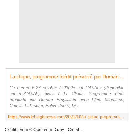
La clique, programme inédit présenté par Roman Frayssinet ce soir sur Canal+. - Leblogtvnews
Ce mercredi 27 octobre à 23h25 sur CANAL+ (disponible
sur myCANAL), place à La Clique. Programme inédit
présenté par Roman Frayssinet avec Léna Situations,
Camille Lellouche, Hakim Jemili, Dj...
https://www.leblogtvnews.com/2021/10/la-clique-programme-inedit-presente-par-roman-frayssinet-sur-canal.html
Crédit photo © Ousmane Diaby - Canal+.