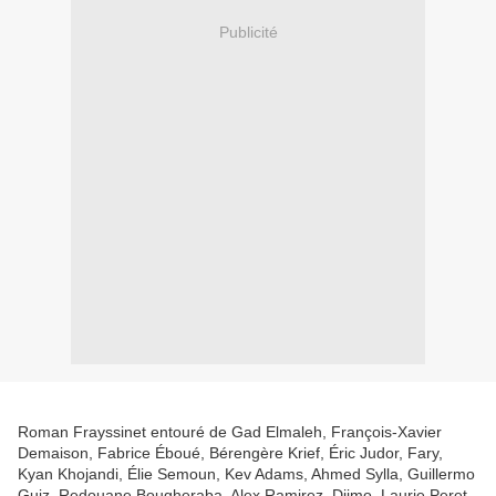
Publicité
Roman Frayssinet entouré de Gad Elmaleh, François-Xavier
Demaison, Fabrice Éboué, Bérengère Krief, Éric Judor, Fary,
Kyan Khojandi, Élie Semoun, Kev Adams, Ahmed Sylla, Guillermo
Guiz, Redouane Bougheraba, Alex Ramirez, Djimo, Laurie Peret,