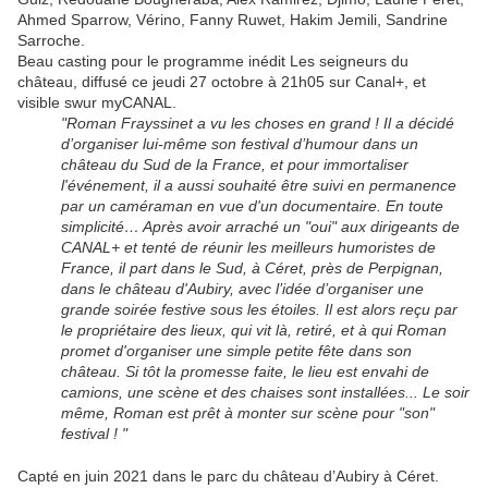
Ahmed Sparrow, Vérino, Fanny Ruwet, Hakim Jemili, Sandrine
Sarroche.
Beau casting pour le programme inédit Les seigneurs du
château, diffusé ce jeudi 27 octobre à 21h05 sur Canal+, et
visible swur myCANAL.
"Roman Frayssinet a vu les choses en grand ! Il a décidé
d’organiser lui-même son festival d’humour dans un
château du Sud de la France, et pour immortaliser
l'événement, il a aussi souhaité être suivi en permanence
par un caméraman en vue d'un documentaire. En toute
simplicité… Après avoir arraché un "oui" aux dirigeants de
CANAL+ et tenté de réunir les meilleurs humoristes de
France, il part dans le Sud, à Céret, près de Perpignan,
dans le château d'Aubiry, avec l’idée d’organiser une
grande soirée festive sous les étoiles. Il est alors reçu par
le propriétaire des lieux, qui vit là, retiré, et à qui Roman
promet d'organiser une simple petite fête dans son
château. Si tôt la promesse faite, le lieu est envahi de
camions, une scène et des chaises sont installées... Le soir
même, Roman est prêt à monter sur scène pour "son"
festival ! "
Capté en juin 2021 dans le parc du château d’Aubiry à Céret.