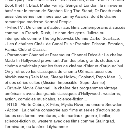
Book II et III, Black Mafia Family, Gangs of London, la mini-série
basée sur le roman de Stephen King The Stand; Dr Death mais
aussi des séries nominées aux Emmy Awards, dont le drame
romantique moderne Normal People.
- FilmoTV : Du cinéma d’auteur aux films contemporains à succès
comme La French, Rush, Le nom des gens, Julieta ou
intemporels comme The big lebowski, Donnie Darko, Scarface.
- Les 6 chaînes Ciné+ de Canal Plus : Premier, Frisson, Emotion,
Famiz, Club et Classic.
- Paramount Channel et Paramount Channel Décalé : La chaîne
Made In Hollywood provenant d’un des plus grands studios du
cinéma américain pour les fans de cinéma d’hier et d’aujourd’hui.
On y retrouve les classiques du cinéma US mais aussi des
blockbusters (Rain Man, Sleepy Hollow, Copland, Repo Men…),
et des séries cultes (Mission Impossible, Super Jaimie).
- Drive-in Movie Channel : la chaîne des programmes vintage
américains avec des grands classiques d’Hollywood : westerns,
action, comédies musicales, science-fiction...
- RTL9 : Alerte Cobra, X-Files, Mystic River, ou encore Snowden.
- Action : La chaîne consacrée aux films et séries d’action sous
toutes ses forme, aventures, arts martiaux, guerre, thriller,
science-fiction ou western avec des films comme Stalingrad,
Terminator, ou la série Lilyhammer.