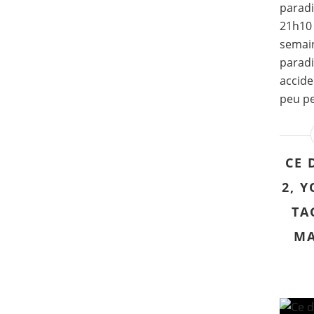
paradis
21h10 
semain
paradi
accide
peu pe
CE 
2, 
TA
MA