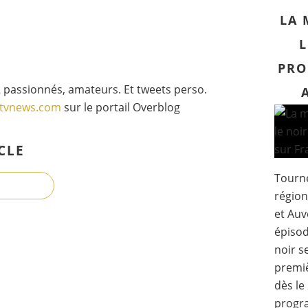
LA 
L
PRO
 passionnés, amateurs. Et tweets perso.
gtvnews.com
sur le portail Overblog
CLE
Tourné
région
et Auv
épisod
noir s
premiè
dès le
progr