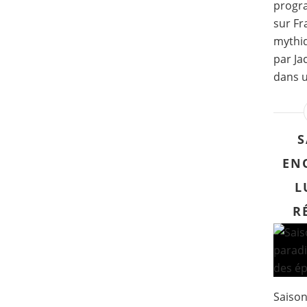
progr
sur Fr
mythiq
par Ja
dans u
S
EN
L
R
Saison