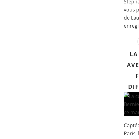
Stéph
vous p
de Lau
enregi
LA
AVE
DI
Captée
Paris, 