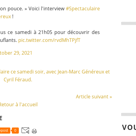
n pouce. » Voici l'interview
#Spectaculaire
reux
!
ous ce samedi à 21h05 pour découvrir des
uflants.
pic.twitter.com/rvdMhTPjfT
tober 29, 2021
Article suivant »
Retour à l'accueil
E
VOU
post
0