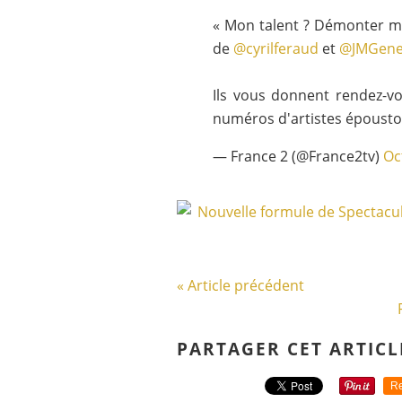
« Mon talent ? Démonter mo
de
@cyrilferaud
et
@JMGene
Ils vous donnent rendez-v
numéros d'artistes épousto
— France 2 (@France2tv)
Oc
« Article précédent
PARTAGER CET ARTICL
Re