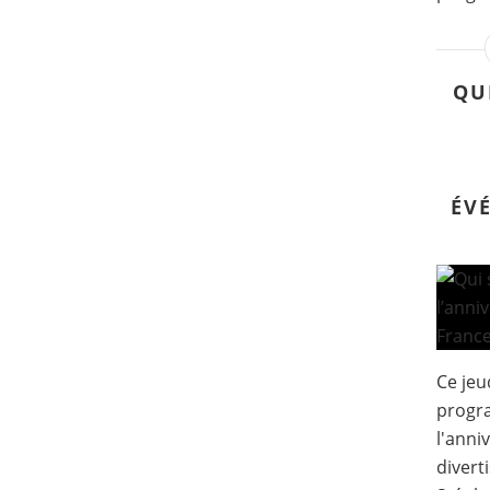
QU
ÉV
Ce jeu
progr
l'anni
divert