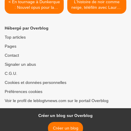
< En tournage à Dunkerque
L'histoire de noir comme
: Nouvel opus pour la
neige, téléfilm avec Laurent
collection Disparition
Gerra ce mercredi sur
inquiétante, avec Julie
France 2. >
Depardieu et Brigitte
Hébergé par Overblog
Lahaye.
Top articles
Pages
Contact
Signaler un abus
C.G.U.
Cookies et données personnelles
Préférences cookies
Voir le profil de leblogtvnews.com sur le portail Overblog
Créer un blog sur Overblog
Créer un blog