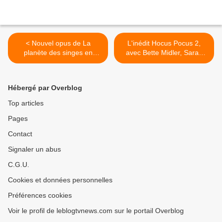
< Nouvel opus de La
L'inédit Hocus Pocus 2,
planète des singes en
avec Bette Midler, Sarah
tournage : Kingdom of the
Jessica Parker et Kathy
planet of the apes.
Najimy, visible dès ce
vendredi. >
Hébergé par Overblog
Top articles
Pages
Contact
Signaler un abus
C.G.U.
Cookies et données personnelles
Préférences cookies
Voir le profil de leblogtvnews.com sur le portail Overblog