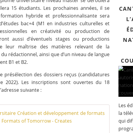
iplôme universitaire niveau master se déroulera
llera 15 étudiants. Les prochaines années, il se
CAN
 formation hybride et professionnalisante sera
L
 d’études bac+4 (M1 en industries culturelles et
É
essionnelles en créativité ou production de
ieront aussi d’éventuels stages ou productions
NA
de leur maîtrise des matières relevant de la
t, du rédactionnel, ainsi que d’un niveau de langue
COU
ent B1 et B2.
ne présélection des dossiers reçus (candidatures
e 2022). Les inscriptions sont ouvertes du 18
’adresse suivante :
Les éd
Ouvertur
la tél
qui di
C
progr
o