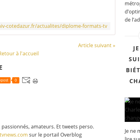
o
métrop
k
d’opti
i
de l’a
e
niv-cotedazur.fr/actualites/diplome-formats-tv
s
d
e
Article suivant »
p
J
Retour à l'accueil
e
SUI
r
s
E
BIÉ
o
n
CH
post
0
n
a
l
i
s
a
t
 passionnés, amateurs. Et tweets perso.
i
Je ne 
gtvnews.com
sur le portail Overblog
o
lire s