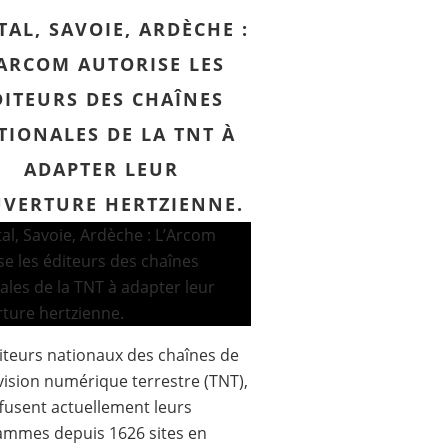
TAL, SAVOIE, ARDÈCHE :
’ARCOM AUTORISE LES
DITEURS DES CHAÎNES
TIONALES DE LA TNT À
ADAPTER LEUR
VERTURE HERTZIENNE.
iteurs nationaux des chaînes de
e du Diplôme Universitaire Création et développe
évision numérique terrestre (TNT),
ffusent actuellement leurs
ammes depuis 1626 sites en