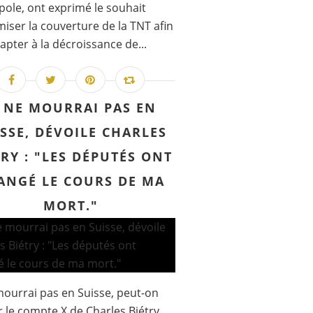
ole, ont exprimé le souhait
miser la couverture de la TNT afin
dapter à la décroissance de...
E NE MOURRAI PAS EN
SSE, DÉVOILE CHARLES
TRY : "LES DÉPUTÉS ONT
ANGÉ LE COURS DE MA
MORT."
mourrai pas en Suisse, peut-on
ur le compte X de Charles Biétry.