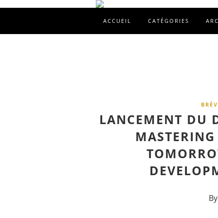
ACCUEIL
CATÉGORIES
AR
BRÈV
LANCEMENT DU D
MASTERING 
TOMORROW
DEVELOPM
By