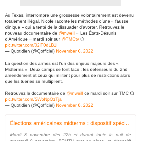
Au Texas, interrompre une grossesse volontairement est devenu
totalement illégal. Nicole raconte les méthodes d’une « fausse
clinique » qui a tenté de la dissuader d'avorter. Retrouvez le
nouveau documentaire de
@mweill
« Les États-Désunis
d'Amérique » mardi soir sur
@TMCtv
📺
pic.twitter.com/02iT0dLB1l
— Quotidien (@Qofficiel)
November 6, 2022
La question des armes est l’un des enjeux majeurs des «
Midterms ». Deux camps se font face : les défenseurs du 2nd
amendement et ceux qui militent pour plus de restrictions alors
que les tueries se multiplient.
Retrouvez le documentaire de
@mweill
ce mardi soir sur TMC 📺
pic.twitter.com/SWoNpOzTja
— Quotidien (@Qofficiel)
November 8, 2022
Élections américaines midterms : dispositif spécial mardi soir et durant la nuit sur BFMTV. - LeBlogTVNews
Mardi 8 novembre dès 22h et durant toute la nuit de