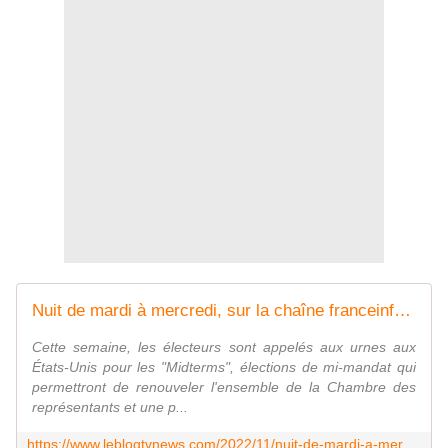
Nuit de mardi à mercredi, sur la chaîne franceinfo (codiffusion sur France 2) : nuit spéciale Midterms. - LeBlogTVNews
Cette semaine, les électeurs sont appelés aux urnes aux
États-Unis pour les "Midterms", élections de mi-mandat qui
permettront de renouveler l'ensemble de la Chambre des
représentants et une p...
https://www.leblogtvnews.com/2022/11/nuit-de-mardi-a-mercredi-sur-la-chaine-franceinfo-codiffusion-sur-france-2-nuit-speciale-midterms.html