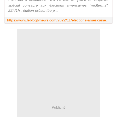
mercredi 9 novembre, BFMTV met en place un dispositif
spécial consacré aux élections américaines "midterms".
22h/1h : édition présentée p...
https://www.leblogtvnews.com/2022/11/elections-americaines-midterms-dispositif-special-mardi-soir-et-durant-la-nuit-sur-bfmtv.html
Publicité