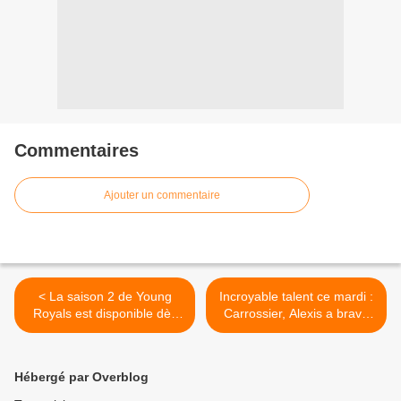
Commentaires
Ajouter un commentaire
< La saison 2 de Young
Incroyable talent ce mardi :
Royals est disponible dès
Carrossier, Alexis a bravé
ce 1er novembre sur
sa timidité pour venir
Netflix.
chanter...et il a bien fait ! >
Hébergé par Overblog