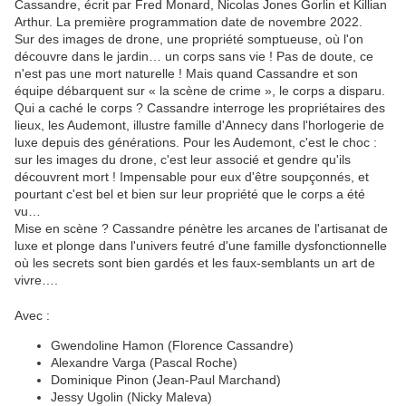
Cassandre, écrit par Fred Monard, Nicolas Jones Gorlin et Killian
Arthur. La première programmation date de novembre 2022.
Sur des images de drone, une propriété somptueuse, où l'on
découvre dans le jardin… un corps sans vie ! Pas de doute, ce
n'est pas une mort naturelle ! Mais quand Cassandre et son
équipe débarquent sur « la scène de crime », le corps a disparu.
Qui a caché le corps ? Cassandre interroge les propriétaires des
lieux, les Audemont, illustre famille d'Annecy dans l'horlogerie de
luxe depuis des générations. Pour les Audemont, c'est le choc :
sur les images du drone, c'est leur associé et gendre qu'ils
découvrent mort ! Impensable pour eux d'être soupçonnés, et
pourtant c'est bel et bien sur leur propriété que le corps a été
vu…
Mise en scène ? Cassandre pénètre les arcanes de l'artisanat de
luxe et plonge dans l'univers feutré d'une famille dysfonctionnelle
où les secrets sont bien gardés et les faux-semblants un art de
vivre….
Avec :
Gwendoline Hamon (Florence Cassandre)
Alexandre Varga (Pascal Roche)
Dominique Pinon (Jean-Paul Marchand)
Jessy Ugolin (Nicky Maleva)