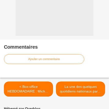
Commentaires
Ajouter un commentaire
< Box-office
La une des quelques
HEBDOMADAIRE : Michael
quotidiens nationaux parus
ne faiblit pas, Pour le plaisir
ce jeudi férié. >
domine nettement C’est
quoi l’amour ?
Hébergé par Overblog