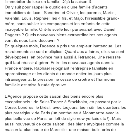
l'immobilier de luxe en famille. Déjà la saison 3.
On y suit pour rappel le quotidien d'une famille d’agents
immobiliers de luxe : Sandrine et Olivier, les parents, Martin,
Valentin, Louis, Raphaël, les 4 fils, et Majo, l’irrésistible grand-
mère, sans oublier les compagnes et les enfants de cette
incroyable famille. Ont-ils scellé leur partenariat avec Daniel
Daggers ? Quels nouveaux biens extraordinaires nos agents
vont-ils nous faire découvrir ?
En quelques mois, l’agence a pris une ampleur inattendue. Les
recrutements se sont multipliés. Quant aux affaires, elles se sont
développées, en province mais aussi à l’étranger. Une réussite
qu’il faut réussir à gérer. Entre les nouveaux agents dans la
France entière, Raphaël rejoignant l'entreprise familiale en
apprentissage et les clients du monde entier toujours plus
intransigeants, la pression ne cesse de croître et l’harmonie
familiale est mise à rude épreuve.
L’Agence propose cette saison des biens encore plus
exceptionnels : de Saint-Tropez à Stockholm, en passant par la
Corse, Londres, le Brésil, avec toujours, bien sûr, les quartiers les
plus prestigieux de Paris (un penthouse à Montmartre avec la
plus belle vue de Paris, un loft de style new-yorkais etc !). Mais
aussi nouveauté de cette saison : des biens atypiques comme la
maison la plus haute de Marseille, une maison bulle près de