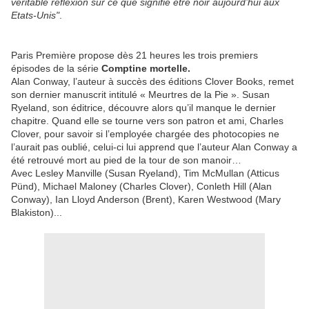
véritable réflexion sur ce que signifie être noir aujourd’hui aux
Etats-Unis"
.
Paris Première propose dès 21 heures les trois premiers
épisodes de la série
Comptine mortelle.
Alan Conway, l’auteur à succès des éditions Clover Books, remet
son dernier manuscrit intitulé « Meurtres de la Pie ». Susan
Ryeland, son éditrice, découvre alors qu’il manque le dernier
chapitre. Quand elle se tourne vers son patron et ami, Charles
Clover, pour savoir si l’employée chargée des photocopies ne
l’aurait pas oublié, celui-ci lui apprend que l’auteur Alan Conway a
été retrouvé mort au pied de la tour de son manoir…
Avec Lesley Manville (Susan Ryeland), Tim McMullan (Atticus
Pünd), Michael Maloney (Charles Clover), Conleth Hill (Alan
Conway), Ian Lloyd Anderson (Brent), Karen Westwood (Mary
Blakiston)...