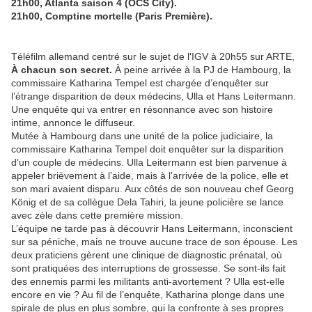
21h00, Atlanta saison 4 (OCS City).
21h00, Comptine mortelle (Paris Première).
Téléfilm allemand centré sur le sujet de l'IGV à 20h55 sur ARTE,
À chacun son secret.
À peine arrivée à la PJ de Hambourg, la
commissaire Katharina Tempel est chargée d’enquêter sur
l’étrange disparition de deux médecins, Ulla et Hans Leitermann.
Une enquête qui va entrer en résonnance avec son histoire
intime, annonce le diffuseur.
Mutée à Hambourg dans une unité de la police judiciaire, la
commissaire Katharina Tempel doit enquêter sur la disparition
d’un couple de médecins. Ulla Leitermann est bien parvenue à
appeler brièvement à l’aide, mais à l’arrivée de la police, elle et
son mari avaient disparu. Aux côtés de son nouveau chef Georg
König et de sa collègue Dela Tahiri, la jeune policière se lance
avec zèle dans cette première mission.
L’équipe ne tarde pas à découvrir Hans Leitermann, inconscient
sur sa péniche, mais ne trouve aucune trace de son épouse. Les
deux praticiens gèrent une clinique de diagnostic prénatal, où
sont pratiquées des interruptions de grossesse. Se sont-ils fait
des ennemis parmi les militants anti-avortement ? Ulla est-elle
encore en vie ? Au fil de l’enquête, Katharina plonge dans une
spirale de plus en plus sombre, qui la confronte à ses propres