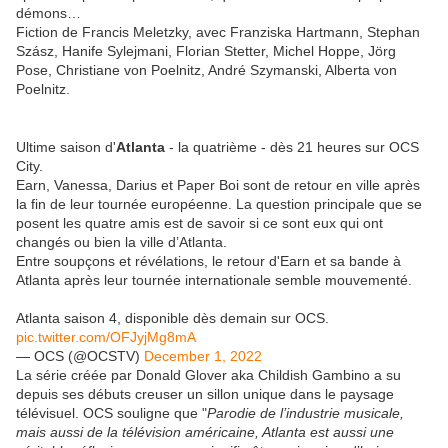
démons…
Fiction de Francis Meletzky, avec Franziska Hartmann, Stephan
Szász, Hanife Sylejmani, Florian Stetter, Michel Hoppe, Jörg
Pose, Christiane von Poelnitz, André Szymanski, Alberta von
Poelnitz.
Ultime saison d'
Atlanta
- la quatrième - dès 21 heures sur OCS
City.
Earn, Vanessa, Darius et Paper Boi sont de retour en ville après
la fin de leur tournée européenne. La question principale que se
posent les quatre amis est de savoir si ce sont eux qui ont
changés ou bien la ville d’Atlanta.
Entre soupçons et révélations, le retour d'Earn et sa bande à
Atlanta après leur tournée internationale semble mouvementé.
Atlanta saison 4, disponible dès demain sur OCS.
pic.twitter.com/OFJyjMg8mA
— OCS (@OCSTV)
December 1, 2022
La série créée par Donald Glover aka Childish Gambino a su
depuis ses débuts creuser un sillon unique dans le paysage
télévisuel. OCS souligne que "
Parodie de l’industrie musicale,
mais aussi de la télévision américaine, Atlanta est aussi une