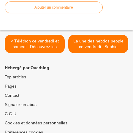
Ajouter un commentaire
< Téléthon ce vendredi et
La une des hebdos people
samedi : Découvrez les
ce vendredi : Sophie
artistes présents dans les
Marceau, Ophélie Winter,
différentes émissions de
Florent Pagny, Alexandra
France 2 et France 3.
Lamy. >
Hébergé par Overblog
Top articles
Pages
Contact
Signaler un abus
C.G.U.
Cookies et données personnelles
Préférences cookies