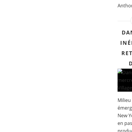
Anthon
DA
INÉ
RE
Milieu
émerg
New Y
en pas
produc