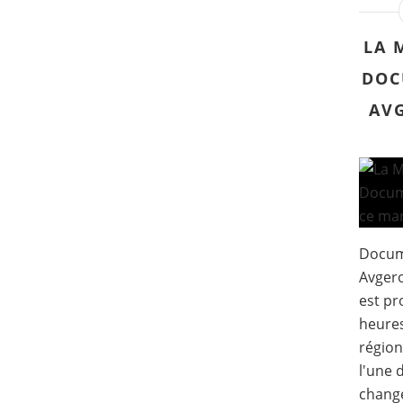
LA 
DOC
AV
Docum
Avgero
est pr
heures
région
l'une 
change