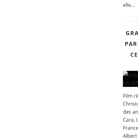
elle...
GRA
PAR
C
Film r
Christ
des an
Cara, 
France
Albert