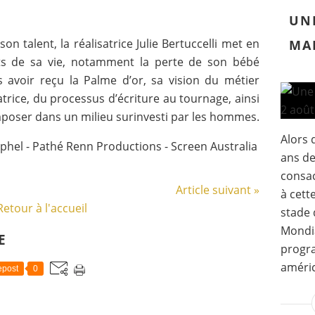
UN
 talent, la réalisatrice Julie Bertuccelli met en
MA
s de sa vie, notamment la perte de son bébé
 avoir reçu la Palme d’or, sa vision du métier
atrice, du processus d’écriture au tournage, ainsi
imposer dans un milieu surinvesti par les hommes.
Alors 
ophel - Pathé Renn Productions - Screen Australia
ans de
consac
Article suivant »
à cett
Retour à l'accueil
stade 
Mondia
E
progr
améric
post
0