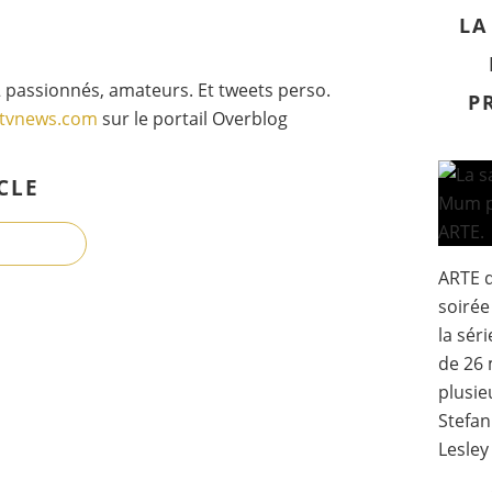
LA
 passionnés, amateurs. Et tweets perso.
P
gtvnews.com
sur le portail Overblog
CLE
ARTE d
soirée
la sér
de 26 
plusie
Stefan
Lesley