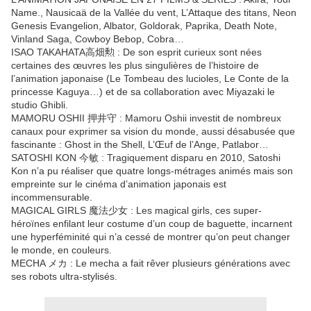
Name., Nausicaä de la Vallée du vent, L’Attaque des titans, Neon
Genesis Evangelion, Albator, Goldorak, Paprika, Death Note,
Vinland Saga, Cowboy Bebop, Cobra…
ISAO TAKAHATA高畑勲 : De son esprit curieux sont nées
certaines des œuvres les plus singulières de l’histoire de
l’animation japonaise (Le Tombeau des lucioles, Le Conte de la
princesse Kaguya…) et de sa collaboration avec Miyazaki le
studio Ghibli.
MAMORU OSHII 押井守 : Mamoru Oshii investit de nombreux
canaux pour exprimer sa vision du monde, aussi désabusée que
fascinante : Ghost in the Shell, L’Œuf de l’Ange, Patlabor…
SATOSHI KON 今敏 : Tragiquement disparu en 2010, Satoshi
Kon n’a pu réaliser que quatre longs-métrages animés mais son
empreinte sur le cinéma d’animation japonais est
incommensurable.
MAGICAL GIRLS 魔法少女 : Les magical girls, ces super-
héroïnes enfilant leur costume d’un coup de baguette, incarnent
une hyperféminité qui n’a cessé de montrer qu’on peut changer
le monde, en couleurs.
MECHA メカ : Le mecha a fait rêver plusieurs générations avec
ses robots ultra-stylisés.