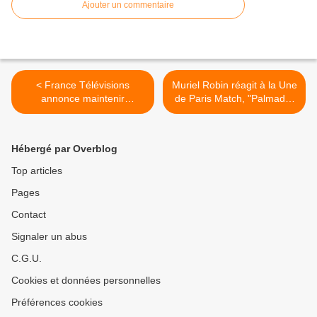
Ajouter un commentaire
< France Télévisions
Muriel Robin réagit à la Une
annonce maintenir
de Paris Match, "Palmade,
l'équilibre de ses comptes
le cas de conscience". >
pour la 8ème année
consécutive.
Hébergé par Overblog
Top articles
Pages
Contact
Signaler un abus
C.G.U.
Cookies et données personnelles
Préférences cookies