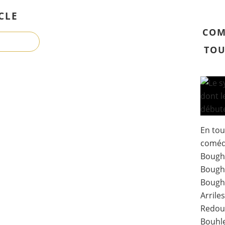
CLE
COM
TOU
En tou
comédi
Boughe
Bough
Bough
Arrile
Redou
Bouhle