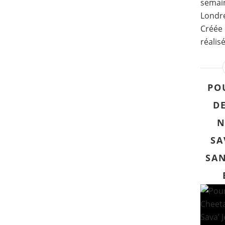
semain
Londre
Créée 
réalisé
PO
DE
N
SA
SAN