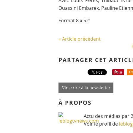
Avec Louis Peres, Thibaut Evrar
Ouassini Embarek, Pauline Etie
Format 8 x 52'
« Article précédent
PARTAGER CET ARTICL
Re
S'inscrire à la newsletter
À PROPOS
Actu des médias par 2
Voir le profil de
leblo