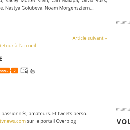
d, Kacey Mottet Klein, Carl Malapa, Olivia Ross,
nne, Nastya Golubeva, Noam Morgensztern…
Article suivant »
Retour à l'accueil
E
post
0
 passionnés, amateurs. Et tweets perso.
VOU
gtvnews.com
sur le portail Overblog