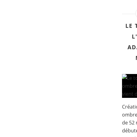
LE 
L
AD
Créati
ombres
de 52 
début