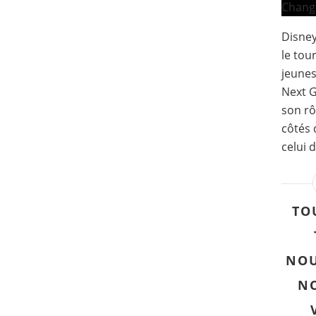
Disne
le tou
jeunes
Next 
son rô
côtés 
celui 
TO
NOU
N