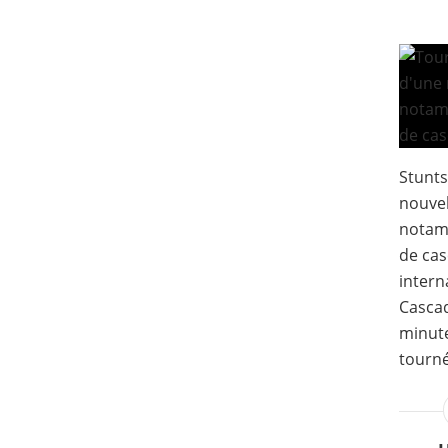
Stunts
nouvel
notam
de ca
intern
Cascad
minute
tourné