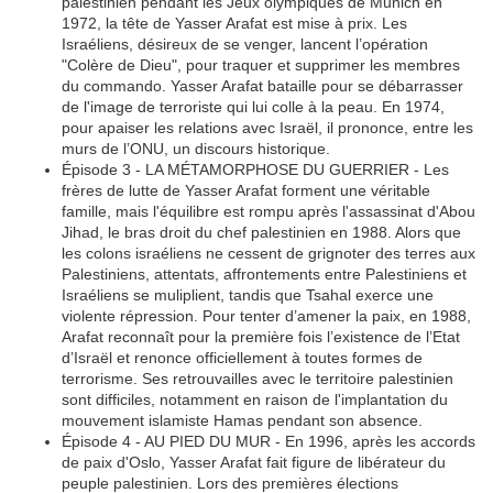
palestinien pendant les Jeux olympiques de Munich en
1972, la tête de Yasser Arafat est mise à prix. Les
Israéliens, désireux de se venger, lancent l’opération
"Colère de Dieu", pour traquer et supprimer les membres
du commando. Yasser Arafat bataille pour se débarrasser
de l'image de terroriste qui lui colle à la peau. En 1974,
pour apaiser les relations avec Israël, il prononce, entre les
murs de l’ONU, un discours historique.
Épisode 3 - LA MÉTAMORPHOSE DU GUERRIER - Les
frères de lutte de Yasser Arafat forment une véritable
famille, mais l'équilibre est rompu après l'assassinat d'Abou
Jihad, le bras droit du chef palestinien en 1988. Alors que
les colons israéliens ne cessent de grignoter des terres aux
Palestiniens, attentats, affrontements entre Palestiniens et
Israéliens se muliplient, tandis que Tsahal exerce une
violente répression. Pour tenter d’amener la paix, en 1988,
Arafat reconnaît pour la première fois l’existence de l’Etat
d’Israël et renonce officiellement à toutes formes de
terrorisme. Ses retrouvailles avec le territoire palestinien
sont difficiles, notamment en raison de l'implantation du
mouvement islamiste Hamas pendant son absence.
Épisode 4 - AU PIED DU MUR - En 1996, après les accords
de paix d'Oslo, Yasser Arafat fait figure de libérateur du
peuple palestinien. Lors des premières élections