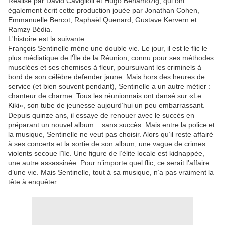
Réalisé par David Caviglioli et Hugo Benamozig, qui ont
également écrit cette production jouée par Jonathan Cohen,
Emmanuelle Bercot, Raphaël Quenard, Gustave Kervern et
Ramzy Bédia.
L'histoire est la suivante...
François Sentinelle mène une double vie. Le jour, il est le flic le
plus médiatique de l’Île de la Réunion, connu pour ses méthodes
musclées et ses chemises à fleur, poursuivant les criminels à
bord de son célèbre defender jaune. Mais hors des heures de
service (et bien souvent pendant), Sentinelle a un autre métier :
chanteur de charme. Tous les réunionnais ont dansé sur «Le
Kiki», son tube de jeunesse aujourd’hui un peu embarrassant.
Depuis quinze ans, il essaye de renouer avec le succès en
préparant un nouvel album... sans succès. Mais entre la police et
la musique, Sentinelle ne veut pas choisir. Alors qu’il reste affairé
à ses concerts et la sortie de son album, une vague de crimes
violents secoue l’île. Une figure de l’élite locale est kidnappée,
une autre assassinée. Pour n’importe quel flic, ce serait l’affaire
d’une vie. Mais Sentinelle, tout à sa musique, n’a pas vraiment la
tête à enquêter.