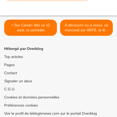
< Sur Canal+ dès ce 12
À découvrir ou à revoir, ce
août, la comédie
mercredi sur ARTE, le film
dramatique La pie voleuse,
Chien de la casse, avec un
avec Ariane Ascaride et
excellent Raphaël Quenard.
Jean-Pierre Darroussin.
>
Hébergé par Overblog
Top articles
Pages
Contact
Signaler un abus
C.G.U.
Cookies et données personnelles
Préférences cookies
Voir le profil de leblogtvnews.com sur le portail Overblog