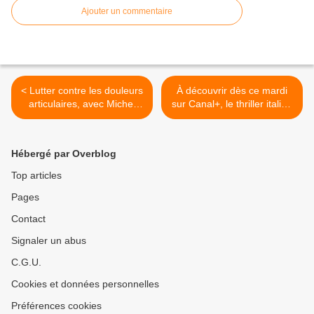
Ajouter un commentaire
< Lutter contre les douleurs
À découvrir dès ce mardi
articulaires, avec Michel
sur Canal+, le thriller italien
Cymès le 20 février sur
Dernière nuit à Milan. >
France 5.
Hébergé par Overblog
Top articles
Pages
Contact
Signaler un abus
C.G.U.
Cookies et données personnelles
Préférences cookies