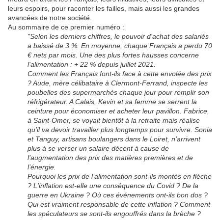
leurs espoirs, pour raconter les failles, mais aussi les grandes
avancées de notre société.
Au sommaire de ce premier numéro :
"Selon les derniers chiffres, le pouvoir d'achat des salariés
a baissé de 3 %. En moyenne, chaque Français a perdu 70
€ nets par mois. Une des plus fortes hausses concerne
l'alimentation : + 22 % depuis juillet 2021.
Comment les Français font-ils face à cette envolée des prix
? Aude, mère célibataire à Clermont-Ferrand, inspecte les
poubelles des supermarchés chaque jour pour remplir son
réfrigérateur. A Calais, Kevin et sa femme se serrent la
ceinture pour économiser et acheter leur pavillon. Fabrice,
à Saint-Omer, se voyait bientôt à la retraite mais réalise
qu’il va devoir travailler plus longtemps pour survivre. Sonia
et Tanguy, artisans boulangers dans le Loiret, n’arrivent
plus à se verser un salaire décent à cause de
l’augmentation des prix des matières premières et de
l’énergie.
Pourquoi les prix de l’alimentation sont-ils montés en flèche
? L'inflation est-elle une conséquence du Covid ? De la
guerre en Ukraine ? Où ces événements ont-ils bon dos ?
Qui est vraiment responsable de cette inflation ? Comment
les spéculateurs se sont-ils engouffrés dans la brèche ?