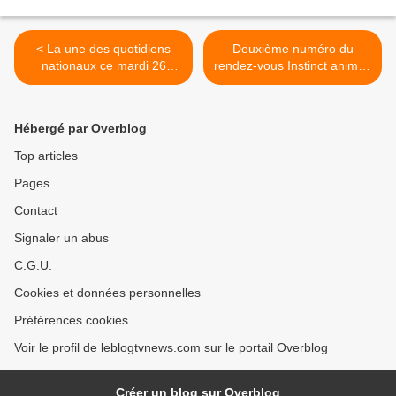
< La une des quotidiens
Deuxième numéro du
nationaux ce mardi 26
rendez-vous Instinct animal,
décembre 2023.
ce mardi sur France 2 : une
expérience bouleversante
pour Gil Alma. >
Hébergé par Overblog
Top articles
Pages
Contact
Signaler un abus
C.G.U.
Cookies et données personnelles
Préférences cookies
Voir le profil de leblogtvnews.com sur le portail Overblog
Créer un blog sur Overblog