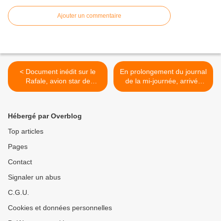
Ajouter un commentaire
< Document inédit sur le
En prolongement du journal
Rafale, avion star de
de la mi-journée, arrivée
l'armée française, ce mardi
sur M6 de Le 12.45 Le
sur RMC Découverte.
Mag. >
Hébergé par Overblog
Top articles
Pages
Contact
Signaler un abus
C.G.U.
Cookies et données personnelles