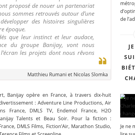
métrop
 ont proposé de nouer un partenariat
d’opti
 nous sommes retrouvés autour d’une
de l’a
velopper des histoires singulières
re époque.
 que leur instinct et leur audace,
ance du groupe Banijay, vont nous
J
l’écran les projets dont nous rêvons
SUI
BIÉ
Matthieu Rumani et Nicolas Slomka
CH
rt, Banijay opère en France, à travers dix-huit
divertissement : Adventure Line Productions, Air
tions France, DMLS TV, Endemol France, H2O
nijay Talents et Beau Soir. Pour la fiction :
France, DMLS Films, Fiction’Air, Marathon Studio,
Je ne 
Terence Films et Screenline.
lire s