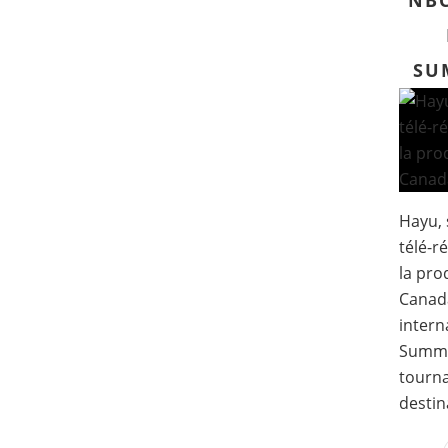
NBC
SU
Hayu, 
télé-r
la pr
Canad
intern
Summe
tourna
destina