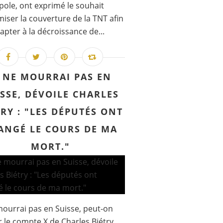
ole, ont exprimé le souhait
miser la couverture de la TNT afin
dapter à la décroissance de...
E NE MOURRAI PAS EN
SSE, DÉVOILE CHARLES
TRY : "LES DÉPUTÉS ONT
ANGÉ LE COURS DE MA
MORT."
mourrai pas en Suisse, peut-on
ur le compte X de Charles Biétry.