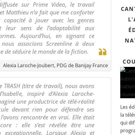
diffusée sur Prime Video, le travail
CAN
t Matthieu n’a fait que me conforter
L
r capacité à jouer avec les genres
et leur sens de l’adaptabilité aux
É
ormes. Aujourd’hui, en signant ce
NA
é, nous associons Screenline à deux
se de séduire le monde de la fiction.
COU
Alexia Laroche-Joubert, PDG de Banijay France
 TRASH (titre de travail), nous avons
Isabelle, inspiré d’Alexia Laroche-
aginé une productrice de télé-réalité
Les éd
cule devant rien pour défendre ses
la tél
l’avons rencontrée en vrai. Elle était
qui di
core : elle s’est révélée être une
progr
n exceptionnelle. Lorsque Alexia et