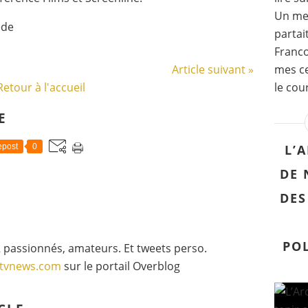
Un mes
ède
partai
Franco
Article suivant »
mes ce
Retour à l'accueil
le cou
E
L’
post
0
DE 
DES
POL
 passionnés, amateurs. Et tweets perso.
gtvnews.com
sur le portail Overblog