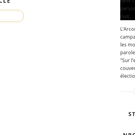
CLE
L’Arco
campag
les mo
parole
"Sur l
couve
électi
S