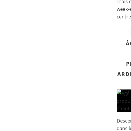
Trois 
week-e
centre
Â
P
ARDI
Descen
dans l