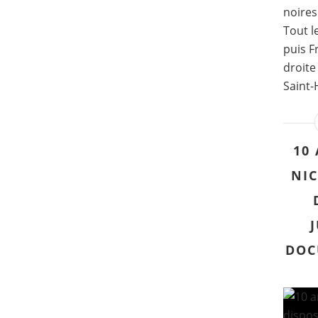
noires
Tout l
puis F
droite
Saint-
10
NIC
DOC