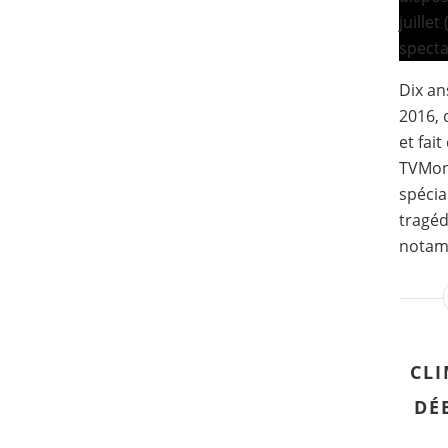
Dix ans
2016, 
et fai
TVMon
spécia
tragéd
notamm
CLI
DÉ