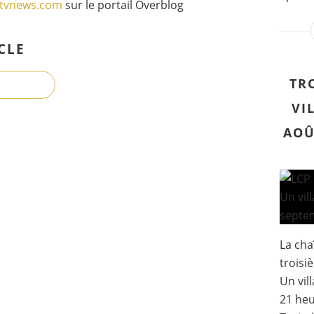
gtvnews.com
sur le portail Overblog
CLE
TR
VI
AOÛ
La cha
troisi
Un vil
21 heu