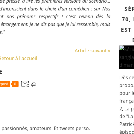
de presse, à lire les premières versions du scénario...
SÉ
 d’inconscient dans le choix d’un comédien : sur Nos
vent nos prénoms respectifs ! C’est revenu dès la
70,
trangement. Je ne dis pas que je lui ressemble, mais
EST
e."
Article suivant »
Retour à l'accueil
E
Dès ce
propos
post
0
pour l
frança
2, La 
de "La
Patric
 passionnés, amateurs. Et tweets perso.
épisod