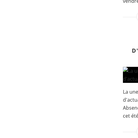
vendre
D
La un
d'actua
Absenc
cet été