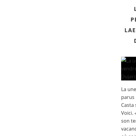
P
LAE
La un
parus 
Casta 
Voici. 
son te
vacanc