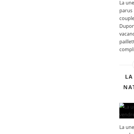
La un
parus 
couple
Dupont
vacanc
paille
compli
LA
NA
La une