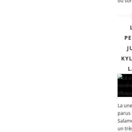
où son
PE
J
KYL
L
La un
parus 
Salam
un trè