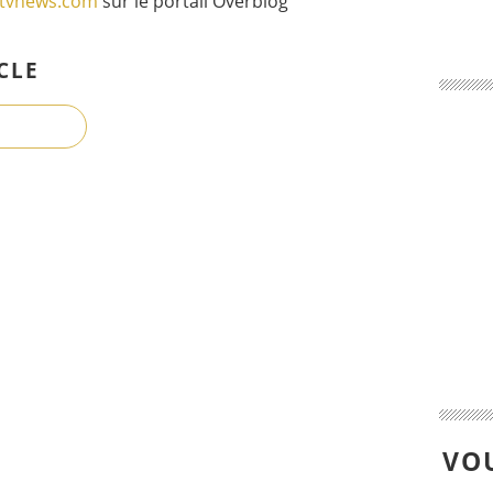
gtvnews.com
sur le portail Overblog
CLE
VOU