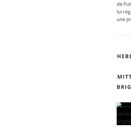
de Pub
lui re
une pr
HEB
MIT
BRI