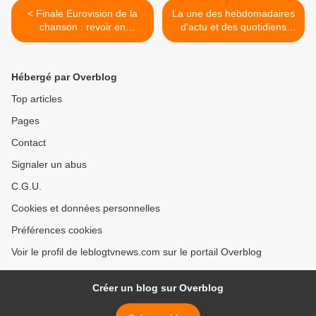
< Finale Eurovision de la
La une des hebdomadaires
chanson : revoir en
d'actu et des quotidiens
intégralité la performance
nationaux ce dimanche 18
sur scène de Louane
mai 2025. >
(7ème).
Hébergé par Overblog
Top articles
Pages
Contact
Signaler un abus
C.G.U.
Cookies et données personnelles
Préférences cookies
Voir le profil de leblogtvnews.com sur le portail Overblog
Créer un blog sur Overblog