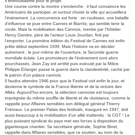
s’enthousiasme pour le projet.
Une course contre la montre s’enclenche : il faut convaincre les
Américains de participer, et surtout choisir la ville qui accueillera
l’événement. La concurrence est forte : en coulisses, une bataille
d’influence se joue entre Cannes et Biarritz, qui semble tenir la
corde. Mais la mobilisation des Cannois, menée par l’hôtelier
Henry Gendre, père de l’acteur Louis Jourdan, finit par
l’emporter. La première édition du Festival de Cannes est enfin
prête début septembre 1939. Mais l’histoire va en décider
autrement : le jour-même de l’ouverture, la Seconde guerre
mondiale éclate. Les promoteurs de l'évènement sont alors
pourchassés, Jean Zay est arrêté puis exécuté par la Milice.
Philippe Erlanger passe la guerre dans la clandestinité, caché par
le patron d'un palace cannois.
Il faudra attendre 1946 pour que le Festival voit enfin le jour, et
devienne le symbole de la France libérée et de la victoire des
Alliés. Aujourd’hui encore, la sélection cannoise est toujours
imprégnée du même souffle de liberté et de résistance, comme le
rappelle pour Affaires sensibles son délégué général Thierry
Frémaux. Le premier Palais des festivals, inauguré en 1947, doit
aussi beaucoup à la mobilisation d'un allié inattendu : la CGT ! Le
plus puissant syndicat du pays met ses forces à disposition du
gigantesque chantier. Sa secrétaire générale, Sophie Binet,
rappelle dans Affaires sensibles, que ce soutien, au nom de la