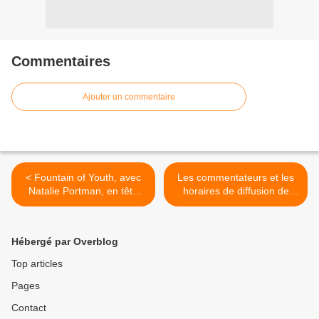
Commentaires
Ajouter un commentaire
< Fountain of Youth, avec
Les commentateurs et les
Natalie Portman, en tête
horaires de diffusion de
des contenus les +
Roland-Garros 2025, dès
visionnés sur Apple TV+
ce dimanche sur France
dans le monde.
Télévisions. >
Hébergé par Overblog
Top articles
Pages
Contact