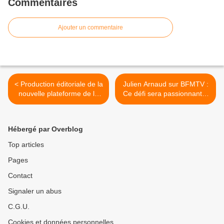
Commentaires
Ajouter un commentaire
< Production éditoriale de la
Julien Arnaud sur BFMTV :
nouvelle plateforme de la
Ce défi sera passionnant à
Ligue 1 : la LFP Media
relever ! >
choisit Mediawan Sport.
Hébergé par Overblog
Top articles
Pages
Contact
Signaler un abus
C.G.U.
Cookies et données personnelles