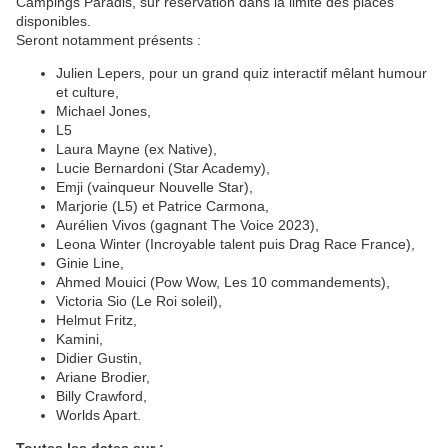
Campings Paradis, sur réservation dans la limite des places
disponibles.
Seront notamment présents :
Julien Lepers, pour un grand quiz interactif mêlant humour
et culture,
Michael Jones,
L5
Laura Mayne (ex Native),
Lucie Bernardoni (Star Academy),
Emji (vainqueur Nouvelle Star),
Marjorie (L5) et Patrice Carmona,
Aurélien Vivos (gagnant The Voice 2023),
Leona Winter (Incroyable talent puis Drag Race France),
Ginie Line,
Ahmed Mouici (Pow Wow, Les 10 commandements),
Victoria Sio (Le Roi soleil),
Helmut Fritz,
Kamini,
Didier Gustin,
Ariane Brodier,
Billy Crawford,
Worlds Apart.