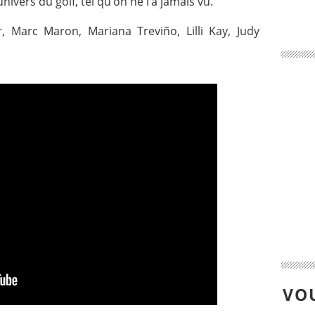
nivers du golf, tel qu’on ne l’a jamais vu.
 Marc Maron, Mariana Treviño, Lilli Kay, Judy
VOU