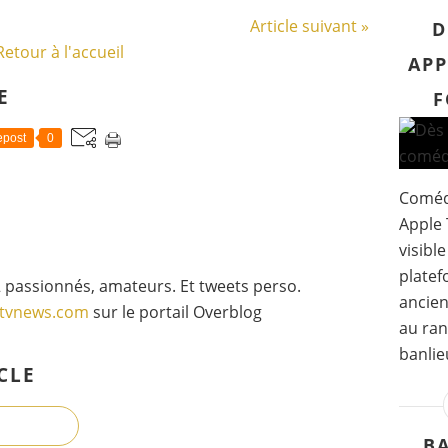
Article suivant »
D
Retour à l'accueil
APP
E
F
post
0
Comédi
Apple 
visible
platef
 passionnés, amateurs. Et tweets perso.
ancien
gtvnews.com
sur le portail Overblog
au ran
banlie
CLE
B