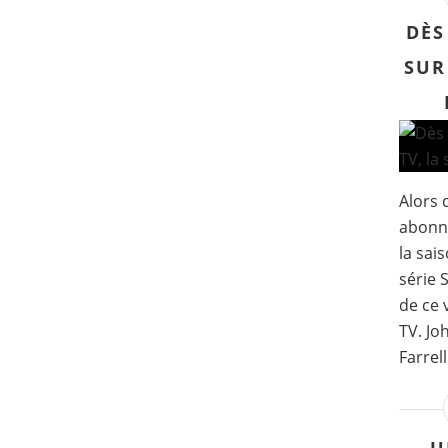
DÈS
SUR
Alors 
abonné
la sai
série 
de ce 
TV. Jo
Farrell