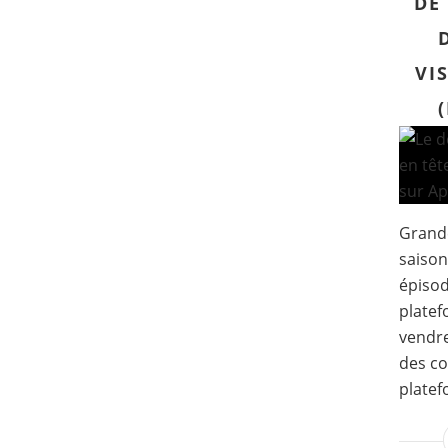
DE 
VI
Grande
saison
épisod
platef
vendred
des co
platef