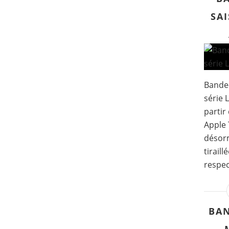
SAI
Bande-
série 
partir
Apple 
désorm
tiraill
respec
BA