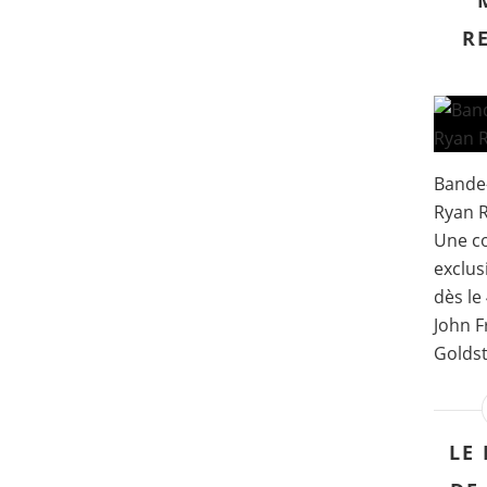
R
Bande
Ryan R
Une co
exclus
dès le
John F
Goldst
LE